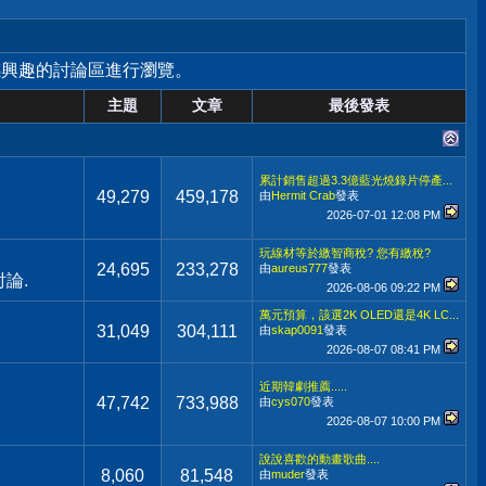
感興趣的討論區進行瀏覽。
主題
文章
最後發表
累計銷售超過3.3億藍光燒錄片停產...
49,279
459,178
由
Hermit Crab
發表
2026-07-01
12:08 PM
玩線材等於繳智商稅? 您有繳稅?
24,695
233,278
由
aureus777
發表
論.
2026-08-06
09:22 PM
萬元預算，該選2K OLED還是4K LC...
31,049
304,111
由
skap0091
發表
2026-08-07
08:41 PM
近期韓劇推薦.....
47,742
733,988
由
cys070
發表
2026-08-07
10:00 PM
說說喜歡的動畫歌曲....
8,060
81,548
由
muder
發表