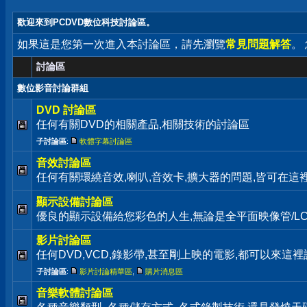
歡迎來到PCDVD數位科技討論區。
如果這是您第一次進入本討論區，請先瀏覽
常見問題解答
。
討論區
數位影音討論群組
DVD 討論區
任何有關DVD的相關產品,相關技術的討論區
子討論區
:
軟體字幕討論區
音效討論區
任何有關環繞音效,喇叭,音效卡,擴大器的問題,皆可在這
顯示設備討論區
優良的顯示設備給您彩色的人生,無論是全平面映像管/LC
影片討論區
任何DVD,VCD,錄影帶,甚至剛上映的電影,都可以來這裡
子討論區
:
影片討論精華區
,
購片消息區
音樂軟體討論區