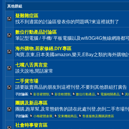
其他群組
疑難雜症區
找不到適當的討論區發表你的問題嗎?來這裡就對了
數位行動產品討論區
筆記型電腦 / 手機/ 平板電腦以及wifi/3G/4G無線網路
海外購物,居家修繕,DIY專區
淘寶,京東,日本美國amazon,樂天,EBay之類的海外購
七嘴八舌異言堂
談天說地,閒話家常
二手貨市場
請要販賣商品的朋友到這裡刊登,不要到其他群組打廣告
子討論區
:
影音硬體類
,
影音軟體類
,
數位行動產品
,
電腦相關產品
,
其
團購及新品專區
團購,跑單幫,及常態銷售的請在此處刊登,勿到二手市場
子討論區
:
小梅硬體倉庫
,
安東機能商品
,
售後服務及團購調查區
社會時事發言區