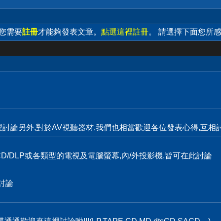
 您需要
註冊
才能夠發表文章。
點選這裡註冊
。 請選擇下面您所
裡討論另外,對於AV視聽器材,我們也相當歡迎各位發表心得,互相討
D/DLP或各類型的電視及電腦螢幕,內/外投影機,皆可在此討論
討論