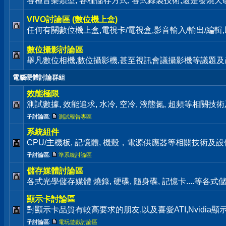
各種音樂類型, 各種儲存方式, 各式錄製技術,還是發燒天碟通通歡迎來
VIVO討論區 (數位機上盒)
任何有關數位機上盒,電視卡/電視盒,影音輸入/輸出/編
數位攝影討論區
舉凡數位相機,數位攝影機,甚至視訊會議攝影機等議題及
電腦硬體討論群組
效能極限
測試數據, 效能追求, 水冷, 空冷, 液態氮, 超頻等相關
子討論區
:
測試報告專區
系統組件
CPU/主機板, 記憶體, 機殼，電源供應器等相關技術及
子討論區
:
準系統討論區
儲存媒體討論區
各式光學儲存媒體 燒錄, 硬碟, 隨身碟, 記憶卡....等
顯示卡討論區
對顯示卡品質有較高要求的朋友,以及喜愛ATI,Nvidia
子討論區
:
電玩遊戲討論區