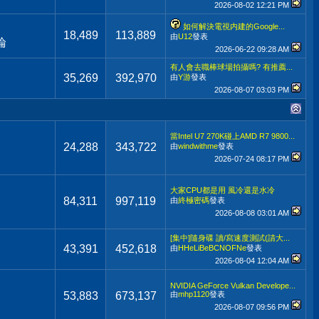
2026-08-02
12:21 PM
如何解決電視内建的Google...
18,489
113,889
由
U12
發表
論
2026-06-22
09:28 AM
有人會去職棒球場拍攝嗎? 有推薦...
35,269
392,970
由
Y游
發表
2026-08-07
03:03 PM
當Intel U7 270K碰上AMD R7 9800...
24,288
343,722
由
windwithme
發表
2026-07-24
08:17 PM
大家CPU都是用 風冷還是水冷
84,311
997,119
由
終極密碼
發表
2026-08-08
03:01 AM
[集中]隨身碟 讀/寫速度測試(請大...
43,391
452,618
由
HHeLiBeBCNOFNe
發表
2026-08-04
12:04 AM
NVIDIA GeForce Vulkan Develope...
53,883
673,137
由
mhp1120
發表
2026-08-07
09:56 PM