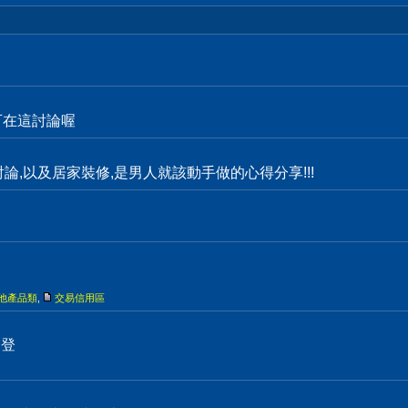
都可在這討論喔
物討論,以及居家裝修,是男人就該動手做的心得分享!!!
他產品類
,
交易信用區
刊登