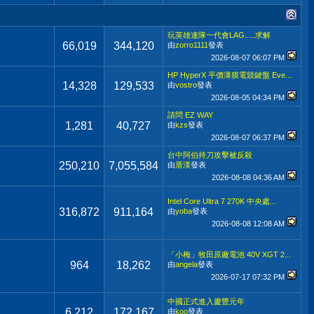
玩英雄連隊一代會LAG.....求解
66,019
344,120
由
zorro1111
發表
2026-08-07
06:07 PM
HP HyperX 平價薄膜電競鍵盤 Eve...
14,328
129,533
由
vostro
發表
2026-08-05
04:34 PM
請問 EZ WAY
1,281
40,727
由
kzs
發表
2026-08-07
06:37 PM
台中阿伯持刀攻擊被反殺
250,210
7,055,584
由
厝漢
發表
2026-08-08
04:36 AM
Intel Core Ultra 7 270K 中央處...
316,872
911,164
由
yoba
發表
2026-08-08
12:08 AM
「小梅」牧田原廠電池 40V XGT 2...
964
18,262
由
angela
發表
2026-07-17
07:32 PM
中國正式進入慶豐元年
6,212
172,167
由
koo
發表