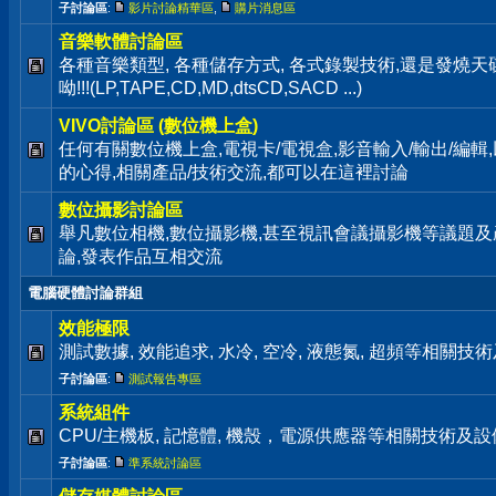
子討論區
:
影片討論精華區
,
購片消息區
音樂軟體討論區
各種音樂類型, 各種儲存方式, 各式錄製技術,還是發燒
呦!!!(LP,TAPE,CD,MD,dtsCD,SACD ...)
VIVO討論區 (數位機上盒)
任何有關數位機上盒,電視卡/電視盒,影音輸入/輸出/編輯
的心得,相關產品/技術交流,都可以在這裡討論
數位攝影討論區
舉凡數位相機,數位攝影機,甚至視訊會議攝影機等議題及
論,發表作品互相交流
電腦硬體討論群組
效能極限
測試數據, 效能追求, 水冷, 空冷, 液態氮, 超頻等相關
子討論區
:
測試報告專區
系統組件
CPU/主機板, 記憶體, 機殼，電源供應器等相關技術及
子討論區
:
準系統討論區