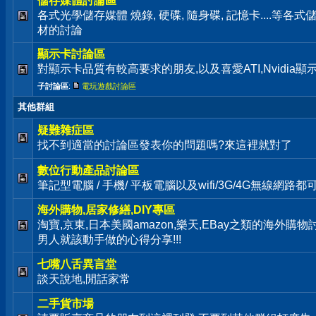
儲存媒體討論區
各式光學儲存媒體 燒錄, 硬碟, 隨身碟, 記憶卡....等
材的討論
顯示卡討論區
對顯示卡品質有較高要求的朋友,以及喜愛ATI,Nvidia
子討論區
:
電玩遊戲討論區
其他群組
疑難雜症區
找不到適當的討論區發表你的問題嗎?來這裡就對了
數位行動產品討論區
筆記型電腦 / 手機/ 平板電腦以及wifi/3G/4G無線網路
海外購物,居家修繕,DIY專區
淘寶,京東,日本美國amazon,樂天,EBay之類的海外購
男人就該動手做的心得分享!!!
七嘴八舌異言堂
談天說地,閒話家常
二手貨市場