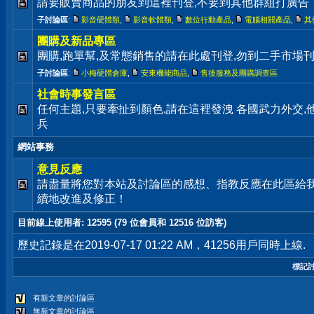
請要販賣商品的朋友到這裡刊登,不要到其他群組打廣告
子討論區
:
影音硬體類
,
影音軟體類
,
數位行動產品
,
電腦相關產品
,
其
團購及新品專區
團購,跑單幫,及常態銷售的請在此處刊登,勿到二手市場
子討論區
:
小梅硬體倉庫
,
安東機能商品
,
售後服務及團購調查區
社會時事發言區
任何主題,只要牽扯到顏色,請在這裡發洩 各國武力外交
兵
網站事務
意見反應
請盡量將您對本站及討論區的感想、指教反應在此區給
續地改進及修正！
目前線上使用者
: 12595 (79 位會員和 12516 位訪客)
歷史記錄是在2019-07-17 01:22 AM，41256用戶同時上線.
標記
有新文章的討論區
無新文章的討論區