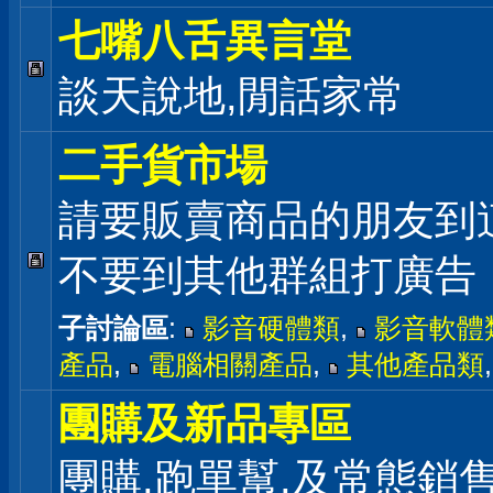
七嘴八舌異言堂
談天說地,閒話家常
二手貨市場
請要販賣商品的朋友到
不要到其他群組打廣告
子討論區
:
影音硬體類
,
影音軟體
產品
,
電腦相關產品
,
其他產品類
團購及新品專區
團購,跑單幫,及常態銷