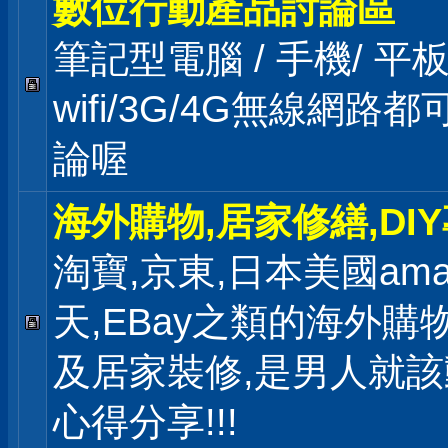
數位行動產品討論區
筆記型電腦 / 手機/ 
wifi/3G/4G無線網路
論喔
海外購物,居家修繕,DI
淘寶,京東,日本美國ama
天,EBay之類的海外購
及居家裝修,是男人就
心得分享!!!