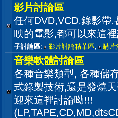
影片討論區
任何DVD,VCD,錄影帶
映的電影,都可以來這
子討論區
:
影片討論精華區
,
購片
音樂軟體討論區
各種音樂類型, 各種儲存
式錄製技術,還是發燒
迎來這裡討論呦!!!
(LP,TAPE,CD,MD,dts