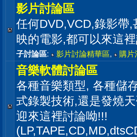
影片討論區
任何DVD,VCD,錄影帶
映的電影,都可以來這
子討論區
:
影片討論精華區
,
購片
音樂軟體討論區
各種音樂類型, 各種儲存
式錄製技術,還是發燒
迎來這裡討論呦!!!
(LP,TAPE,CD,MD,dts