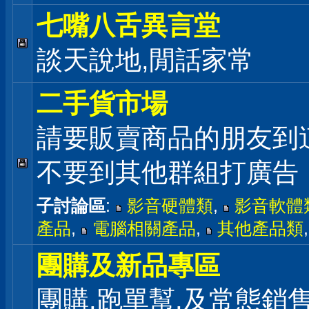
七嘴八舌異言堂
談天說地,閒話家常
二手貨市場
請要販賣商品的朋友到
不要到其他群組打廣告
子討論區
:
影音硬體類
,
影音軟體
產品
,
電腦相關產品
,
其他產品類
團購及新品專區
團購,跑單幫,及常態銷