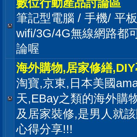
數位行動產品討論區
筆記型電腦 / 手機/ 
wifi/3G/4G無線網路
論喔
海外購物,居家修繕,DI
淘寶,京東,日本美國ama
天,EBay之類的海外購
及居家裝修,是男人就
心得分享!!!