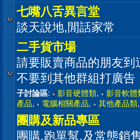
七嘴八舌異言堂
談天說地,閒話家常
二手貨市場
請要販賣商品的朋友到
不要到其他群組打廣告
子討論區
:
影音硬體類
,
影音軟體
產品
,
電腦相關產品
,
其他產品類
團購及新品專區
團購,跑單幫,及常態銷