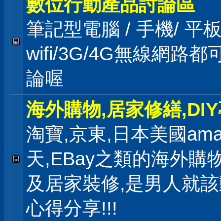
數位行動產品討論區
筆記型電腦 / 手機/ 
wifi/3G/4G無線網路
論喔
海外購物,居家修繕,DI
淘寶,京東,日本美國ama
天,EBay之類的海外購
及居家裝修,是男人就
心得分享!!!