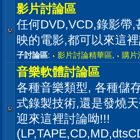
影片討論區
任何DVD,VCD,錄影帶
映的電影,都可以來這
子討論區
:
影片討論精華區
,
購片
音樂軟體討論區
各種音樂類型, 各種儲存
式錄製技術,還是發燒
迎來這裡討論呦!!!
(LP,TAPE,CD,MD,dts