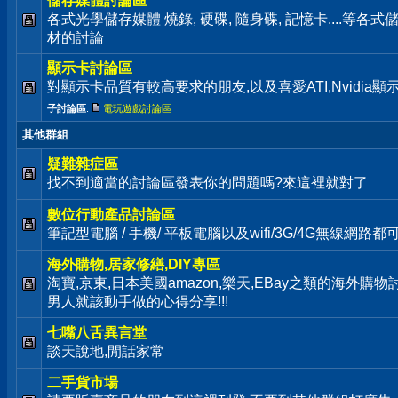
儲存媒體討論區
各式光學儲存媒體 燒錄, 硬碟, 隨身碟, 記憶卡....等
材的討論
顯示卡討論區
對顯示卡品質有較高要求的朋友,以及喜愛ATI,Nvidia
子討論區
:
電玩遊戲討論區
其他群組
疑難雜症區
找不到適當的討論區發表你的問題嗎?來這裡就對了
數位行動產品討論區
筆記型電腦 / 手機/ 平板電腦以及wifi/3G/4G無線網路
海外購物,居家修繕,DIY專區
淘寶,京東,日本美國amazon,樂天,EBay之類的海外購
男人就該動手做的心得分享!!!
七嘴八舌異言堂
談天說地,閒話家常
二手貨市場