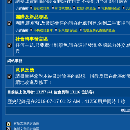
請要販賣商品的朋友到這裡刊登,不要到其他群組打廣告
子討論區
:
影音硬體類
,
影音軟體類
,
數位行動產品
,
電腦相關產品
,
其
團購及新品專區
團購,跑單幫,及常態銷售的請在此處刊登,勿到二手市場
子討論區
:
小梅硬體倉庫
,
安東機能商品
,
售後服務及團購調查區
社會時事發言區
任何主題,只要牽扯到顏色,請在這裡發洩 各國武力外交
兵
網站事務
意見反應
請盡量將您對本站及討論區的感想、指教反應在此區給
續地改進及修正！
目前線上使用者
: 13157 (41 位會員和 13116 位訪客)
歷史記錄是在2019-07-17 01:22 AM，41256用戶同時上線.
標記
有新文章的討論區
無新文章的討論區