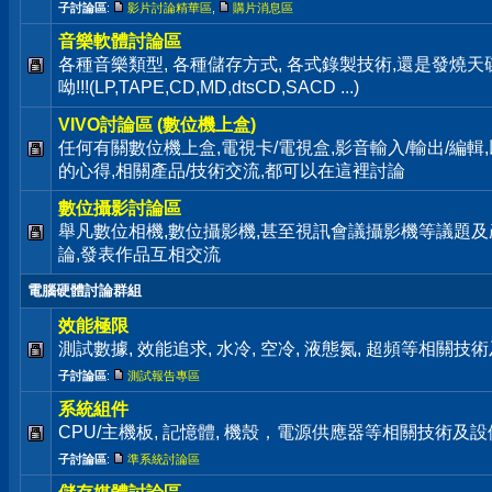
子討論區
:
影片討論精華區
,
購片消息區
音樂軟體討論區
各種音樂類型, 各種儲存方式, 各式錄製技術,還是發燒
呦!!!(LP,TAPE,CD,MD,dtsCD,SACD ...)
VIVO討論區 (數位機上盒)
任何有關數位機上盒,電視卡/電視盒,影音輸入/輸出/編輯
的心得,相關產品/技術交流,都可以在這裡討論
數位攝影討論區
舉凡數位相機,數位攝影機,甚至視訊會議攝影機等議題及
論,發表作品互相交流
電腦硬體討論群組
效能極限
測試數據, 效能追求, 水冷, 空冷, 液態氮, 超頻等相關
子討論區
:
測試報告專區
系統組件
CPU/主機板, 記憶體, 機殼，電源供應器等相關技術及
子討論區
:
準系統討論區