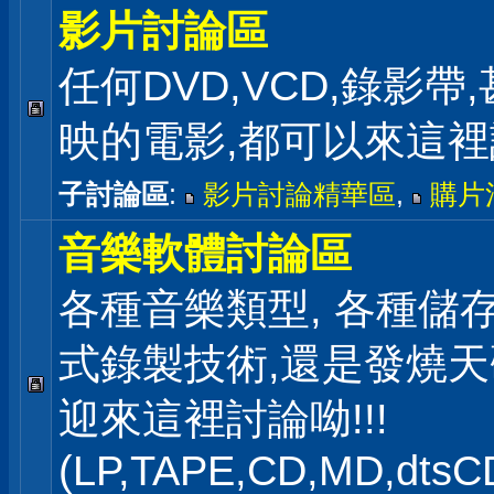
影片討論區
任何DVD,VCD,錄影帶
映的電影,都可以來這
子討論區
:
影片討論精華區
,
購片
音樂軟體討論區
各種音樂類型, 各種儲存
式錄製技術,還是發燒
迎來這裡討論呦!!!
(LP,TAPE,CD,MD,dts