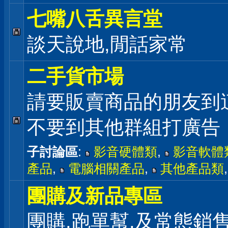
七嘴八舌異言堂
談天說地,閒話家常
二手貨市場
請要販賣商品的朋友到
不要到其他群組打廣告
子討論區
:
影音硬體類
,
影音軟體
產品
,
電腦相關產品
,
其他產品類
團購及新品專區
團購,跑單幫,及常態銷