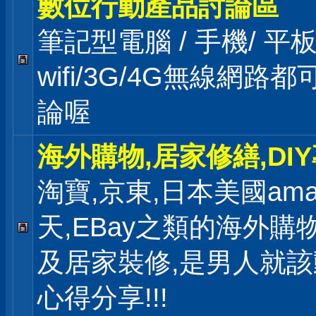
數位行動產品討論區
筆記型電腦 / 手機/ 
wifi/3G/4G無線網路
論喔
海外購物,居家修繕,DI
淘寶,京東,日本美國ama
天,EBay之類的海外購
及居家裝修,是男人就
心得分享!!!