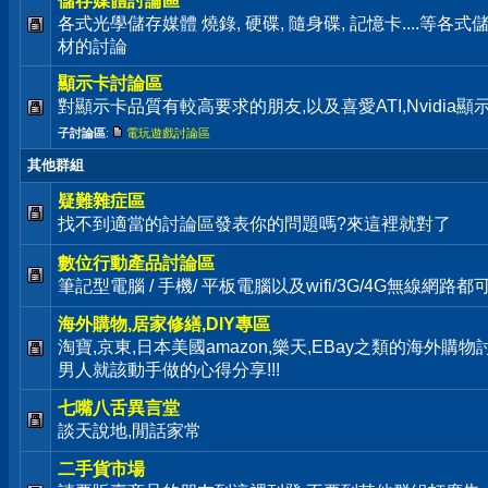
儲存媒體討論區
各式光學儲存媒體 燒錄, 硬碟, 隨身碟, 記憶卡....等
材的討論
顯示卡討論區
對顯示卡品質有較高要求的朋友,以及喜愛ATI,Nvidia
子討論區
:
電玩遊戲討論區
其他群組
疑難雜症區
找不到適當的討論區發表你的問題嗎?來這裡就對了
數位行動產品討論區
筆記型電腦 / 手機/ 平板電腦以及wifi/3G/4G無線網路
海外購物,居家修繕,DIY專區
淘寶,京東,日本美國amazon,樂天,EBay之類的海外購
男人就該動手做的心得分享!!!
七嘴八舌異言堂
談天說地,閒話家常
二手貨市場