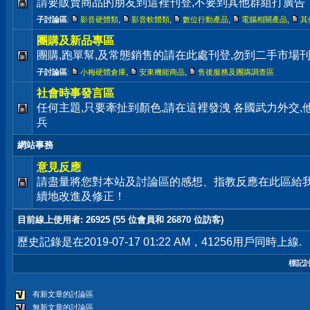
請要販賣商品的朋友到這裡刊登,不要到其他群組打廣告
子討論區
:
影音硬體類
,
影音軟體類
,
數位行動產品
,
電腦相關產品
,
其
團購及新品專區
團購,跑單幫,及常態銷售的請在此處刊登,勿到二手市場
子討論區
:
小梅硬體倉庫
,
安東機能商品
,
售後服務及團購調查區
社會時事發言區
任何主題,只要牽扯到顏色,請在這裡發洩 各國武力外交
兵
網站事務
意見反應
請盡量將您對本站及討論區的感想、指教反應在此區給
續地改進及修正！
目前線上使用者
: 26925 (55 位會員和 26870 位訪客)
歷史記錄是在2019-07-17 01:22 AM，41256用戶同時上線.
標記
有新文章的討論區
無新文章的討論區