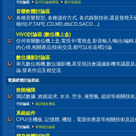
子討論區
:
影片討論精華區
,
購片消息區
音樂軟體討論區
各種音樂類型, 各種儲存方式, 各式錄製技術,還是發燒
呦!!!(LP,TAPE,CD,MD,dtsCD,SACD ...)
VIVO討論區 (數位機上盒)
任何有關數位機上盒,電視卡/電視盒,影音輸入/輸出/編輯
的心得,相關產品/技術交流,都可以在這裡討論
數位攝影討論區
舉凡數位相機,數位攝影機,甚至視訊會議攝影機等議題及
論,發表作品互相交流
電腦硬體討論群組
效能極限
測試數據, 效能追求, 水冷, 空冷, 液態氮, 超頻等相關
子討論區
:
測試報告專區
系統組件
CPU/主機板, 記憶體, 機殼，電源供應器等相關技術及
子討論區
:
準系統討論區