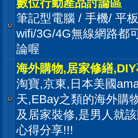
數位行動產品討論區
筆記型電腦 / 手機/ 
wifi/3G/4G無線網路
論喔
海外購物,居家修繕,DI
淘寶,京東,日本美國ama
天,EBay之類的海外購
及居家裝修,是男人就
心得分享!!!