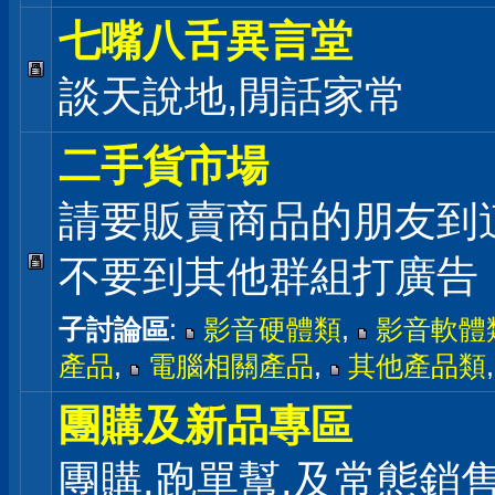
七嘴八舌異言堂
談天說地,閒話家常
二手貨市場
請要販賣商品的朋友到
不要到其他群組打廣告
子討論區
:
影音硬體類
,
影音軟體
產品
,
電腦相關產品
,
其他產品類
團購及新品專區
團購,跑單幫,及常態銷