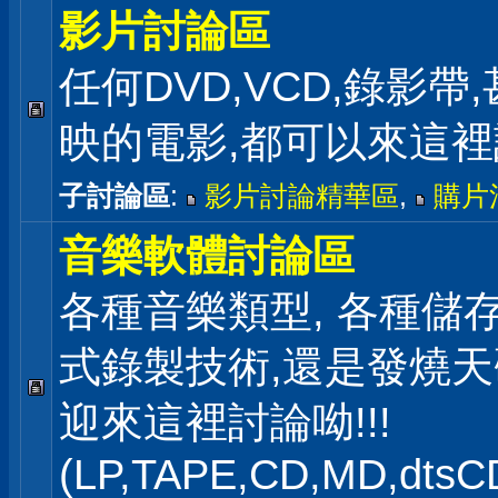
影片討論區
任何DVD,VCD,錄影帶
映的電影,都可以來這
子討論區
:
影片討論精華區
,
購片
音樂軟體討論區
各種音樂類型, 各種儲存
式錄製技術,還是發燒
迎來這裡討論呦!!!
(LP,TAPE,CD,MD,dts