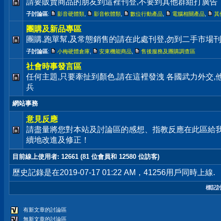
請要販賣商品的朋友到這裡刊登,不要到其他群組打廣告
子討論區
:
影音硬體類
,
影音軟體類
,
數位行動產品
,
電腦相關產品
,
其
團購及新品專區
團購,跑單幫,及常態銷售的請在此處刊登,勿到二手市場
子討論區
:
小梅硬體倉庫
,
安東機能商品
,
售後服務及團購調查區
社會時事發言區
任何主題,只要牽扯到顏色,請在這裡發洩 各國武力外交
兵
網站事務
意見反應
請盡量將您對本站及討論區的感想、指教反應在此區給
續地改進及修正！
目前線上使用者
: 12661 (81 位會員和 12580 位訪客)
歷史記錄是在2019-07-17 01:22 AM，41256用戶同時上線.
標記
有新文章的討論區
無新文章的討論區