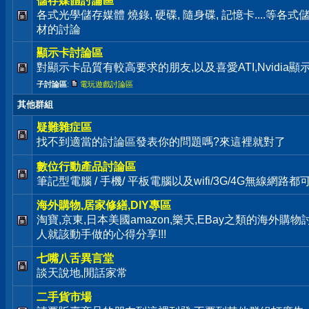
儲存媒體討論區
各式光學儲存媒體 燒錄, 硬碟, 隨身碟, 記憶卡....等
材的討論
顯示卡討論區
對顯示卡品質有較高要求的朋友,以及喜愛ATI,Nvidia
子討論區
:
電玩遊戲討論區
其他群組
疑難雜症區
找不到適當的討論區發表你的問題嗎?來這裡就對了
數位行動產品討論區
筆記型電腦 / 手機/ 平板電腦以及wifi/3G/4G無線網路
海外購物,居家修繕,DIY專區
淘寶,京東,日本美國amazon,樂天,EBay之類的海外購
人就該動手做的心得分享!!!
七嘴八舌異言堂
談天說地,閒話家常
二手貨市場