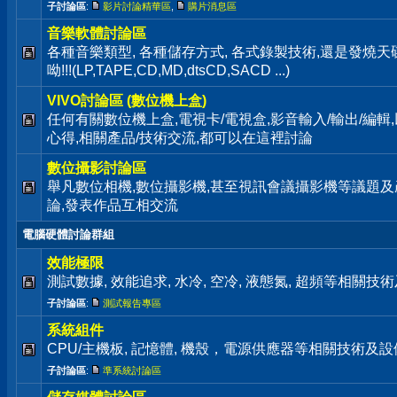
子討論區
:
影片討論精華區
,
購片消息區
音樂軟體討論區
各種音樂類型, 各種儲存方式, 各式錄製技術,還是發燒
呦!!!(LP,TAPE,CD,MD,dtsCD,SACD ...)
VIVO討論區 (數位機上盒)
任何有關數位機上盒,電視卡/電視盒,影音輸入/輸出/編
心得,相關產品/技術交流,都可以在這裡討論
數位攝影討論區
舉凡數位相機,數位攝影機,甚至視訊會議攝影機等議題及
論,發表作品互相交流
電腦硬體討論群組
效能極限
測試數據, 效能追求, 水冷, 空冷, 液態氮, 超頻等相關
子討論區
:
測試報告專區
系統組件
CPU/主機板, 記憶體, 機殼，電源供應器等相關技術及
子討論區
:
準系統討論區