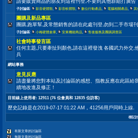
請要販賣商品的朋友到這裡刊登,不要到其他群組打廣告
子討論區
:
影音硬體類
,
影音軟體類
,
數位行動產品
,
電腦相關產品
,
其
團購及新品專區
團購,跑單幫,及常態銷售的請在此處刊登,勿到二手市場
子討論區
:
小梅硬體倉庫
,
安東機能商品
,
售後服務及團購調查區
社會時事發言區
任何主題,只要牽扯到顏色,請在這裡發洩 各國武力外交
兵
網站事務
意見反應
請盡量將您對本站及討論區的感想、指教反應在此區給
續地改進及修正！
目前線上使用者
: 12911 (76 位會員和 12835 位訪客)
歷史記錄是在2019-07-17 01:22 AM，41256用戶同時上線.
標記
有新文章的討論區
無新文章的討論區