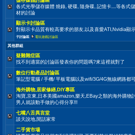
儲存媒體討論區
各式光學儲存媒體 燒錄, 硬碟, 隨身碟, 記憶卡....等
材的討論
顯示卡討論區
對顯示卡品質有較高要求的朋友,以及喜愛ATI,Nvidia
子討論區
:
電玩遊戲討論區
其他群組
疑難雜症區
找不到適當的討論區發表你的問題嗎?來這裡就對了
數位行動產品討論區
筆記型電腦 / 手機/ 平板電腦以及wifi/3G/4G無線網路
海外購物,居家修繕,DIY專區
淘寶,京東,日本美國amazon,樂天,EBay之類的海外購
男人就該動手做的心得分享!!!
七嘴八舌異言堂
談天說地,閒話家常
二手貨市場