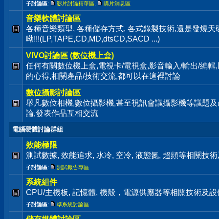
子討論區
:
影片討論精華區
,
購片消息區
音樂軟體討論區
各種音樂類型, 各種儲存方式, 各式錄製技術,還是發燒
呦!!!(LP,TAPE,CD,MD,dtsCD,SACD ...)
VIVO討論區 (數位機上盒)
任何有關數位機上盒,電視卡/電視盒,影音輸入/輸出/編輯
的心得,相關產品/技術交流,都可以在這裡討論
數位攝影討論區
舉凡數位相機,數位攝影機,甚至視訊會議攝影機等議題及
論,發表作品互相交流
電腦硬體討論群組
效能極限
測試數據, 效能追求, 水冷, 空冷, 液態氮, 超頻等相關
子討論區
:
測試報告專區
系統組件
CPU/主機板, 記憶體, 機殼，電源供應器等相關技術及
子討論區
:
準系統討論區