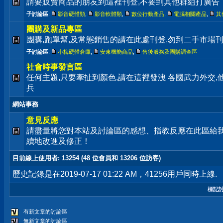
請要販賣商品的朋友到這裡刊登,不要到其他群組打廣告
子討論區
:
影音硬體類
,
影音軟體類
,
數位行動產品
,
電腦相關產品
,
其
團購及新品專區
團購,跑單幫,及常態銷售的請在此處刊登,勿到二手市場
子討論區
:
小梅硬體倉庫
,
安東機能商品
,
售後服務及團購調查區
社會時事發言區
任何主題,只要牽扯到顏色,請在這裡發洩 各國武力外交
兵
網站事務
意見反應
請盡量將您對本站及討論區的感想、指教反應在此區給
續地改進及修正！
目前線上使用者
: 13254 (48 位會員和 13206 位訪客)
歷史記錄是在2019-07-17 01:22 AM，41256用戶同時上線.
標記
有新文章的討論區
無新文章的討論區