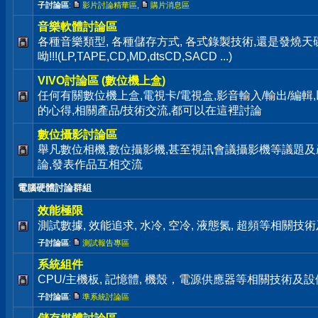
子討論區
:
影片討論精華區
,
購片消息區
音樂軟體討論區
各種音樂類型, 各種儲存方式, 各式錄製技術,還是發燒
呦!!!(LP,TAPE,CD,MD,dtsCD,SACD ...)
VIVO討論區 (數位機上盒)
任何有關數位機上盒,電視卡/電視盒,影音輸入/輸出/編輯
的心得,相關產品/技術交流,都可以在這裡討論
數位攝影討論區
舉凡數位相機,數位攝影機,甚至視訊會議攝影機等議題及
論,發表作品互相交流
電腦硬體討論群組
效能極限
測試數據, 效能追求, 水冷, 空冷, 液態氮, 超頻等相關
子討論區
:
測試報告專區
系統組件
CPU/主機板, 記憶體, 機殼，電源供應器等相關技術及
子討論區
:
準系統討論區