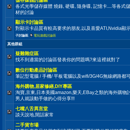
儲存媒體討論區
各式光學儲存媒體 燒錄, 硬碟, 隨身碟, 記憶卡....等
材的討論
顯示卡討論區
對顯示卡品質有較高要求的朋友,以及喜愛ATI,Nvidia
子討論區
:
電玩遊戲討論區
其他群組
疑難雜症區
找不到適當的討論區發表你的問題嗎?來這裡就對了
數位行動產品討論區
筆記型電腦 / 手機/ 平板電腦以及wifi/3G/4G無線網路
海外購物,居家修繕,DIY專區
淘寶,京東,日本美國amazon,樂天,EBay之類的海外購
男人就該動手做的心得分享!!!
七嘴八舌異言堂
談天說地,閒話家常
二手貨市場