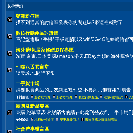
其他群組
疑難雜症區
找不到適當的討論區發表你的問題嗎?來這裡就對了
數位行動產品討論區
筆記型電腦 / 手機/ 平板電腦以及wifi/3G/4G無線網路
海外購物,居家修繕,DIY專區
淘寶,京東,日本美國amazon,樂天,EBay之類的海外購
七嘴八舌異言堂
談天說地,閒話家常
二手貨市場
請要販賣商品的朋友到這裡刊登,不要到其他群組打廣告
子討論區
:
影音硬體類
,
影音軟體類
,
數位行動產品
,
電腦相關產品
,
其
團購及新品專區
團購,跑單幫,及常態銷售的請在此處刊登,勿到二手市場
子討論區
:
小梅硬體倉庫
,
安東機能商品
,
售後服務及團購調查區
社會時事發言區