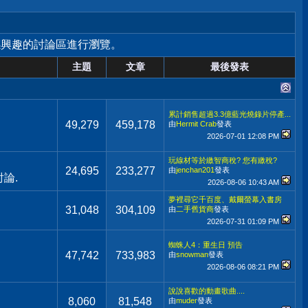
感興趣的討論區進行瀏覽。
主題
文章
最後發表
累計銷售超過3.3億藍光燒錄片停產...
49,279
459,178
由
Hermit Crab
發表
2026-07-01
12:08 PM
玩線材等於繳智商稅? 您有繳稅?
24,695
233,277
由
jenchan201
發表
論.
2026-08-06
10:43 AM
夢裡尋它千百度、戴爾螢幕入書房
31,048
304,109
由
二手舊貨商
發表
2026-07-31
01:09 PM
蜘蛛人4：重生日 預告
47,742
733,983
由
snowman
發表
2026-08-06
08:21 PM
說說喜歡的動畫歌曲....
8,060
81,548
由
muder
發表