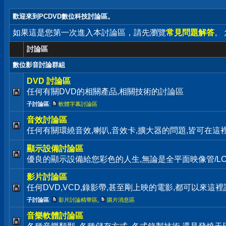
歡迎來到PCDVD數位科技討論區。
如果這是您第一次進入本討論區，請先瀏覽
常見問題解答
。
討論區
數位影音討論群組
DVD 討論區
任何有關DVD的相關產品,相關技術的討論區
子討論區
:
軟體字幕討論區
音效討論區
任何有關環繞音效,喇叭,音效卡,擴大器的問題,皆可在這
顯示設備討論區
優良的顯示設備給您彩色的人生,無論是全平面映像管/LC
影片討論區
任何DVD,VCD,錄影帶,甚至剛上映的電影,都可以來這裡
子討論區
:
影片討論精華區
,
購片消息區
音樂軟體討論區