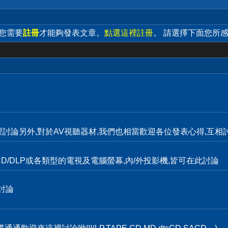
 您需要
註冊
才能夠發表文章。
點選這裡註冊
。 請選擇下面您所
裡討論另外,對於AV視聽器材,我們也相當歡迎各位發表心得,互相討
D/DLP或各類型的電視及電腦螢幕,內/外投影機,皆可在此討論
討論