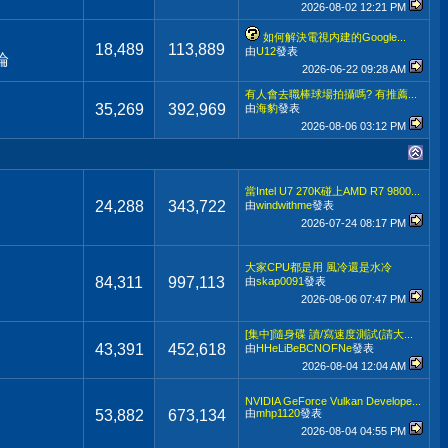
2026-08-02
12:21 PM
如何解決電視内建的Google...
18,489
113,889
由
U12
發表
論
2026-06-22
09:28 AM
有人會去職棒球場拍攝嗎? 有推薦...
35,269
392,969
由
海豹
發表
2026-08-06
03:12 PM
當Intel U7 270K碰上AMD R7 9800...
24,288
343,722
由
windwithme
發表
2026-07-24
08:17 PM
大家CPU都是用 風冷還是水冷
84,311
997,113
由
skap0091
發表
2026-08-06
07:47 PM
[集中]隨身碟 讀/寫速度測試(請大...
43,391
452,618
由
HHeLiBeBCNOFNe
發表
2026-08-04
12:04 AM
NVIDIA GeForce Vulkan Develope...
53,882
673,134
由
mhp1120
發表
2026-08-04
04:55 PM