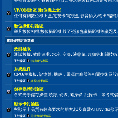
各種音樂類型, 各種儲存方式, 各式錄製技術,還是發燒天碟通通歡迎來
VIVO討論區 (數位機上盒)
任何有關數位機上盒,電視卡/電視盒,影音輸入/輸出/編
數位攝影討論區
舉凡數位相機,數位攝影機,甚至視訊會議攝影機等議題及
電腦硬體討論群組
效能極限
測試數據, 效能追求, 水冷, 空冷, 液態氮, 超頻等相關
子討論區
:
測試報告專區
系統組件
CPU/主機板, 記憶體, 機殼，電源供應器等相關技術及
子討論區
:
準系統討論區
儲存媒體討論區
各式光學儲存媒體 燒錄, 硬碟, 隨身碟, 記憶卡....等
顯示卡討論區
對顯示卡品質有較高要求的朋友,以及喜愛ATI,Nvidia
子討論區
:
電玩遊戲討論區