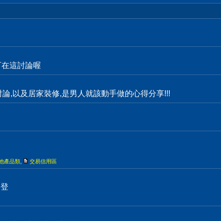
都可在這討論喔
物討論,以及居家裝修,是男人就該動手做的心得分享!!!
他產品類
,
交易信用區
刊登