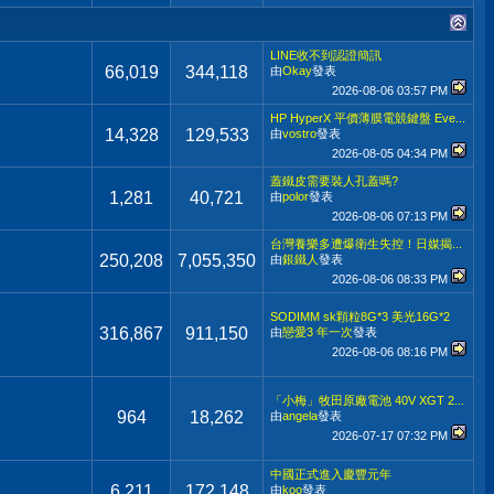
LINE收不到認證簡訊
66,019
344,118
由
Okay
發表
2026-08-06
03:57 PM
HP HyperX 平價薄膜電競鍵盤 Eve...
14,328
129,533
由
vostro
發表
2026-08-05
04:34 PM
蓋鐵皮需要裝人孔蓋嗎?
1,281
40,721
由
polor
發表
2026-08-06
07:13 PM
台灣養樂多遭爆衛生失控！日媒揭...
250,208
7,055,350
由
銀鐵人
發表
2026-08-06
08:33 PM
SODIMM sk顆粒8G*3 美光16G*2
316,867
911,150
由
戀愛3 年一次
發表
2026-08-06
08:16 PM
「小梅」牧田原廠電池 40V XGT 2...
964
18,262
由
angela
發表
2026-07-17
07:32 PM
中國正式進入慶豐元年
6,211
172,148
由
koo
發表