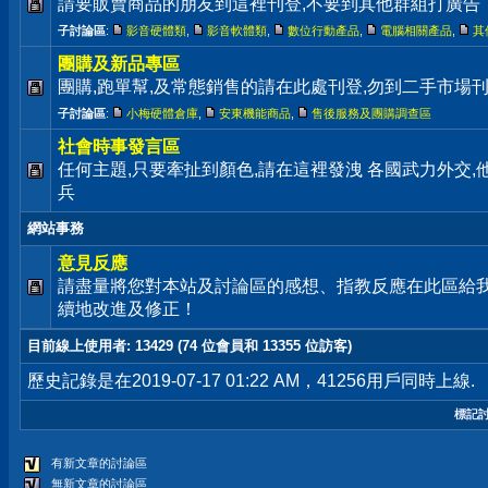
請要販賣商品的朋友到這裡刊登,不要到其他群組打廣告
子討論區
:
影音硬體類
,
影音軟體類
,
數位行動產品
,
電腦相關產品
,
其
團購及新品專區
團購,跑單幫,及常態銷售的請在此處刊登,勿到二手市場
子討論區
:
小梅硬體倉庫
,
安東機能商品
,
售後服務及團購調查區
社會時事發言區
任何主題,只要牽扯到顏色,請在這裡發洩 各國武力外交
兵
網站事務
意見反應
請盡量將您對本站及討論區的感想、指教反應在此區給
續地改進及修正！
目前線上使用者
: 13429 (74 位會員和 13355 位訪客)
歷史記錄是在2019-07-17 01:22 AM，41256用戶同時上線.
標記
有新文章的討論區
無新文章的討論區