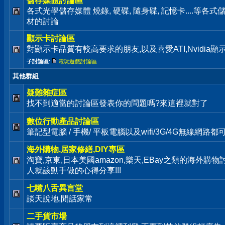
儲存媒體討論區
各式光學儲存媒體 燒錄, 硬碟, 隨身碟, 記憶卡....等
材的討論
顯示卡討論區
對顯示卡品質有較高要求的朋友,以及喜愛ATI,Nvidia
子討論區
:
電玩遊戲討論區
其他群組
疑難雜症區
找不到適當的討論區發表你的問題嗎?來這裡就對了
數位行動產品討論區
筆記型電腦 / 手機/ 平板電腦以及wifi/3G/4G無線網路
海外購物,居家修繕,DIY專區
淘寶,京東,日本美國amazon,樂天,EBay之類的海外購
人就該動手做的心得分享!!!
七嘴八舌異言堂
談天說地,閒話家常
二手貨市場