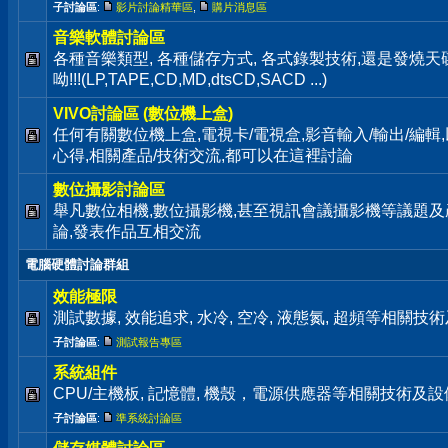
子討論區
:
影片討論精華區
,
購片消息區
音樂軟體討論區
各種音樂類型, 各種儲存方式, 各式錄製技術,還是發燒
呦!!!(LP,TAPE,CD,MD,dtsCD,SACD ...)
VIVO討論區 (數位機上盒)
任何有關數位機上盒,電視卡/電視盒,影音輸入/輸出/編
心得,相關產品/技術交流,都可以在這裡討論
數位攝影討論區
舉凡數位相機,數位攝影機,甚至視訊會議攝影機等議題及
論,發表作品互相交流
電腦硬體討論群組
效能極限
測試數據, 效能追求, 水冷, 空冷, 液態氮, 超頻等相關
子討論區
:
測試報告專區
系統組件
CPU/主機板, 記憶體, 機殼，電源供應器等相關技術及
子討論區
:
準系統討論區