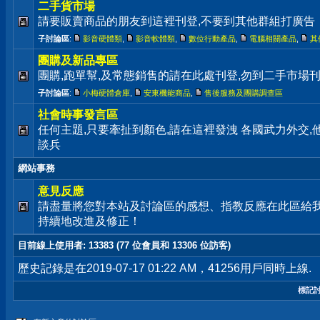
二手貨市場
請要販賣商品的朋友到這裡刊登,不要到其他群組打廣告
子討論區
:
影音硬體類
,
影音軟體類
,
數位行動產品
,
電腦相關產品
,
其
團購及新品專區
團購,跑單幫,及常態銷售的請在此處刊登,勿到二手市場
子討論區
:
小梅硬體倉庫
,
安東機能商品
,
售後服務及團購調查區
社會時事發言區
任何主題,只要牽扯到顏色,請在這裡發洩 各國武力外交
談兵
網站事務
意見反應
請盡量將您對本站及討論區的感想、指教反應在此區給
持續地改進及修正！
目前線上使用者
: 13383 (77 位會員和 13306 位訪客)
歷史記錄是在2019-07-17 01:22 AM，41256用戶同時上線.
標記