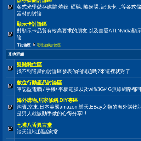
儲存媒體討論區
各式光學儲存媒體 燒錄, 硬碟, 隨身碟, 記憶卡....等
器材的討論
顯示卡討論區
對顯示卡品質有較高要求的朋友,以及喜愛ATI,Nvidia
論
子討論區
:
電玩遊戲討論區
其他群組
疑難雜症區
找不到適當的討論區發表你的問題嗎?來這裡就對了
數位行動產品討論區
筆記型電腦 / 手機/ 平板電腦以及wifi/3G/4G無線網路
海外購物,居家修繕,DIY專區
淘寶,京東,日本美國amazon,樂天,EBay之類的海外購物
是男人就該動手做的心得分享!!!
七嘴八舌異言堂
談天說地,閒話家常