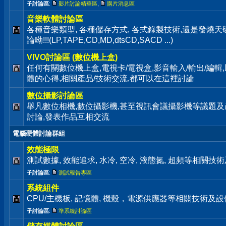
子討論區
:
影片討論精華區
,
購片消息區
音樂軟體討論區
各種音樂類型, 各種儲存方式, 各式錄製技術,還是發燒
論呦!!!(LP,TAPE,CD,MD,dtsCD,SACD ...)
VIVO討論區 (數位機上盒)
任何有關數位機上盒,電視卡/電視盒,影音輸入/輸出/編輯
體的心得,相關產品/技術交流,都可以在這裡討論
數位攝影討論區
舉凡數位相機,數位攝影機,甚至視訊會議攝影機等議題及
討論,發表作品互相交流
電腦硬體討論群組
效能極限
測試數據, 效能追求, 水冷, 空冷, 液態氮, 超頻等相關
子討論區
:
測試報告專區
系統組件
CPU/主機板, 記憶體, 機殼，電源供應器等相關技術及
子討論區
:
準系統討論區