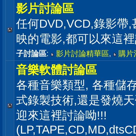
影片討論區
任何DVD,VCD,錄影帶
映的電影,都可以來這
子討論區
:
影片討論精華區
,
購片
音樂軟體討論區
各種音樂類型, 各種儲存
式錄製技術,還是發燒
迎來這裡討論呦!!!
(LP,TAPE,CD,MD,dts