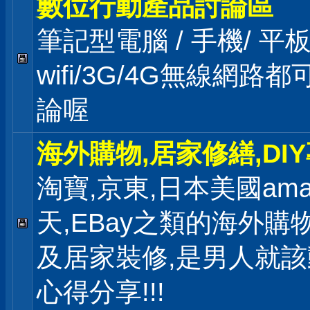
數位行動產品討論區
筆記型電腦 / 手機/ 
wifi/3G/4G無線網路
論喔
海外購物,居家修繕,DI
淘寶,京東,日本美國ama
天,EBay之類的海外購
及居家裝修,是男人就
心得分享!!!