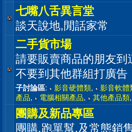
七嘴八舌異言堂
談天說地,閒話家常
二手貨市場
請要販賣商品的朋友到
不要到其他群組打廣告
子討論區
:
影音硬體類
,
影音軟體
產品
,
電腦相關產品
,
其他產品類
團購及新品專區
團購,跑單幫,及常態銷