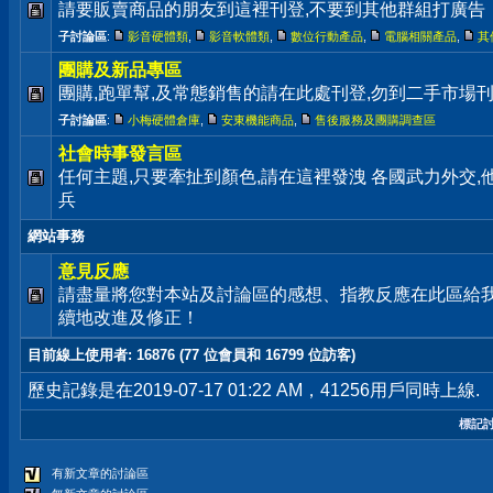
請要販賣商品的朋友到這裡刊登,不要到其他群組打廣告
子討論區
:
影音硬體類
,
影音軟體類
,
數位行動產品
,
電腦相關產品
,
其
團購及新品專區
團購,跑單幫,及常態銷售的請在此處刊登,勿到二手市場
子討論區
:
小梅硬體倉庫
,
安東機能商品
,
售後服務及團購調查區
社會時事發言區
任何主題,只要牽扯到顏色,請在這裡發洩 各國武力外交
兵
網站事務
意見反應
請盡量將您對本站及討論區的感想、指教反應在此區給
續地改進及修正！
目前線上使用者
: 16876 (77 位會員和 16799 位訪客)
歷史記錄是在2019-07-17 01:22 AM，41256用戶同時上線.
標記
有新文章的討論區