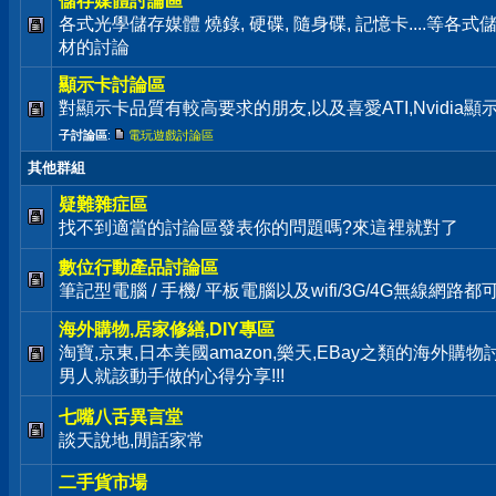
儲存媒體討論區
各式光學儲存媒體 燒錄, 硬碟, 隨身碟, 記憶卡....等
材的討論
顯示卡討論區
對顯示卡品質有較高要求的朋友,以及喜愛ATI,Nvidia
子討論區
:
電玩遊戲討論區
其他群組
疑難雜症區
找不到適當的討論區發表你的問題嗎?來這裡就對了
數位行動產品討論區
筆記型電腦 / 手機/ 平板電腦以及wifi/3G/4G無線網路
海外購物,居家修繕,DIY專區
淘寶,京東,日本美國amazon,樂天,EBay之類的海外購
男人就該動手做的心得分享!!!
七嘴八舌異言堂
談天說地,閒話家常
二手貨市場