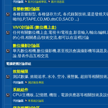
子討論區
:
影片討論精華區
,
購片消息區
音樂軟體討論區
各種音樂類型, 各種儲存方式, 各式錄製技術,還是發燒
呦!!!(LP,TAPE,CD,MD,dtsCD,SACD ...)
VIVO討論區 (數位機上盒)
任何有關數位機上盒,電視卡/電視盒,影音輸入/輸出/編輯
的心得,相關產品/技術交流,都可以在這裡討論
數位攝影討論區
舉凡數位相機,數位攝影機,甚至視訊會議攝影機等議題及
論,發表作品互相交流
電腦硬體討論群組
效能極限
測試數據, 效能追求, 水冷, 空冷, 液態氮, 超頻等相關
子討論區
:
測試報告專區
系統組件
CPU/主機板, 記憶體, 機殼，電源供應器等相關技術及
子討論區
:
準系統討論區