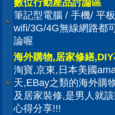
數位行動產品討論區
筆記型電腦 / 手機/ 
wifi/3G/4G無線網路
論喔
海外購物,居家修繕,DI
淘寶,京東,日本美國ama
天,EBay之類的海外購
及居家裝修,是男人就
心得分享!!!