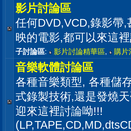
影片討論區
任何DVD,VCD,錄影帶
映的電影,都可以來這
子討論區
:
影片討論精華區
,
購片
音樂軟體討論區
各種音樂類型, 各種儲存
式錄製技術,還是發燒
迎來這裡討論呦!!!
(LP,TAPE,CD,MD,dts