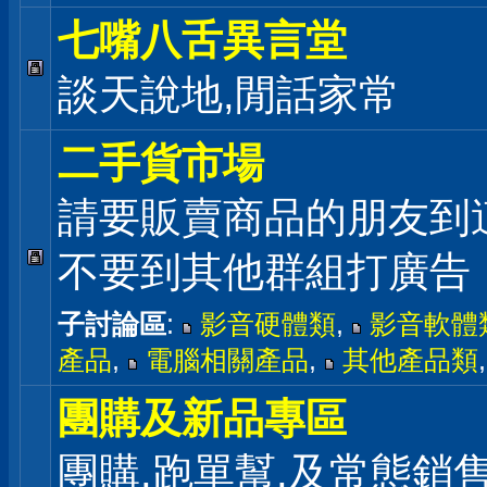
七嘴八舌異言堂
談天說地,閒話家常
二手貨市場
請要販賣商品的朋友到
不要到其他群組打廣告
子討論區
:
影音硬體類
,
影音軟體
產品
,
電腦相關產品
,
其他產品類
團購及新品專區
團購,跑單幫,及常態銷