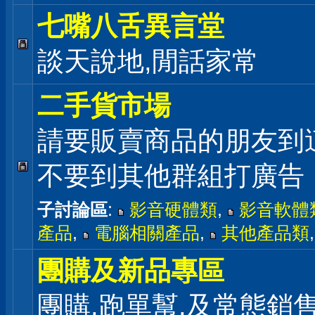
七嘴八舌異言堂
談天說地,閒話家常
二手貨市場
請要販賣商品的朋友到
不要到其他群組打廣告
子討論區
:
影音硬體類
,
影音軟體
產品
,
電腦相關產品
,
其他產品類
團購及新品專區
團購,跑單幫,及常態銷