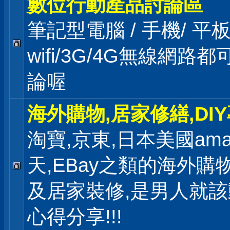
數位行動產品討論區
筆記型電腦 / 手機/ 
wifi/3G/4G無線網路
論喔
海外購物,居家修繕,DI
淘寶,京東,日本美國ama
天,EBay之類的海外購
及居家裝修,是男人就
心得分享!!!