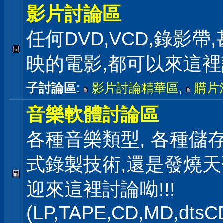
影片討論區
任何DVD,VCD,錄影帶
映的電影,都可以來這
子討論區
:
影片討論精華區
,
購片
音樂軟體討論區
各種音樂類型, 各種儲存
式錄製技術,還是發燒
迎來這裡討論呦!!!
(LP,TAPE,CD,MD,dts