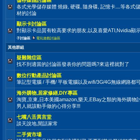
儲存媒體討論區
各式光學儲存媒體 燒錄, 硬碟, 隨身碟, 記憶卡....等
材的討論
顯示卡討論區
對顯示卡品質有較高要求的朋友,以及喜愛ATI,Nvidia
子討論區
:
電玩遊戲討論區
其他群組
疑難雜症區
找不到適當的討論區發表你的問題嗎?來這裡就對了
數位行動產品討論區
筆記型電腦 / 手機/ 平板電腦以及wifi/3G/4G無線網路
海外購物,居家修繕,DIY專區
淘寶,京東,日本美國amazon,樂天,EBay之類的海外購
男人就該動手做的心得分享!!!
七嘴八舌異言堂
談天說地,閒話家常
二手貨市場