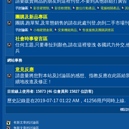
請要販賣商品的朋友到這裡刊登,不要到其他群組打廣告
子討論區
:
影音硬體類
,
影音軟體類
,
數位行動產品
,
電腦相關產品
,
其
團購及新品專區
團購,跑單幫,及常態銷售的請在此處刊登,勿到二手市場
子討論區
:
小梅硬體倉庫
,
安東機能商品
,
售後服務及團購調查區
社會時事發言區
任何主題,只要牽扯到顏色,請在這裡發洩 各國武力外交
兵
網站事務
意見反應
請盡量將您對本站及討論區的感想、指教反應在此區給
續地改進及修正！
目前線上使用者
: 15873 (46 位會員和 15827 位訪客)
歷史記錄是在2019-07-17 01:22 AM，41256用戶同時上線.
標記
有新文章的討論區
無新文章的討論區