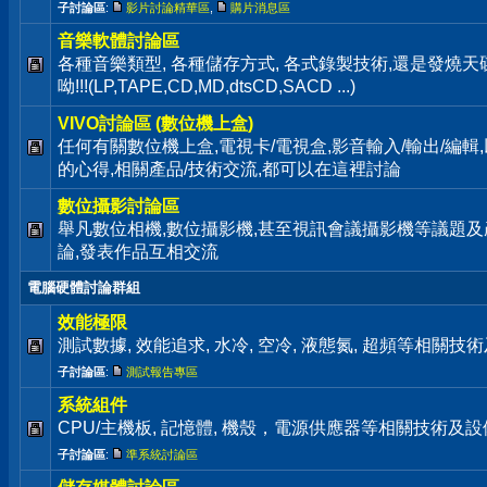
子討論區
:
影片討論精華區
,
購片消息區
音樂軟體討論區
各種音樂類型, 各種儲存方式, 各式錄製技術,還是發燒
呦!!!(LP,TAPE,CD,MD,dtsCD,SACD ...)
VIVO討論區 (數位機上盒)
任何有關數位機上盒,電視卡/電視盒,影音輸入/輸出/編輯
的心得,相關產品/技術交流,都可以在這裡討論
數位攝影討論區
舉凡數位相機,數位攝影機,甚至視訊會議攝影機等議題及
論,發表作品互相交流
電腦硬體討論群組
效能極限
測試數據, 效能追求, 水冷, 空冷, 液態氮, 超頻等相關
子討論區
:
測試報告專區
系統組件
CPU/主機板, 記憶體, 機殼，電源供應器等相關技術及
子討論區
:
準系統討論區