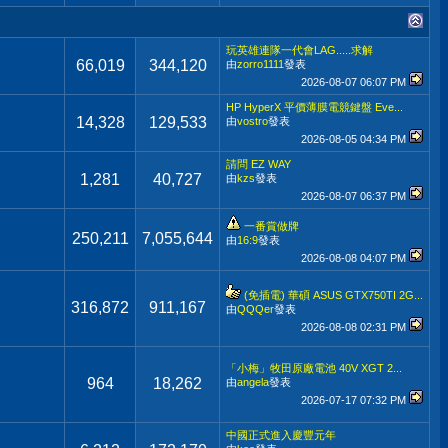
玩英雄連隊一代會LAG.....求解
66,019
344,120
由
zorro1111
發表
2026-08-07
06:07 PM
HP HyperX 平價薄膜電競鍵盤 Eve...
14,328
129,533
由
vostro
發表
2026-08-05
04:34 PM
請問 EZ WAY
1,281
40,727
由
kzs
發表
2026-08-07
06:37 PM
一番賞做牌
250,211
7,055,644
由
16:9
發表
2026-08-08
04:07 PM
(免插電) 華碩 ASUS GTX750TI 2G...
316,872
911,167
由
QQQer
發表
2026-08-08
02:31 PM
「小梅」牧田原廠電池 40V XGT 2...
964
18,262
由
angela
發表
2026-07-17
07:32 PM
中國正式進入慶豐元年