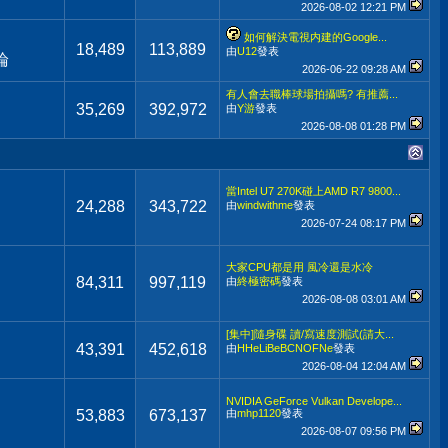
2026-08-02
12:21 PM
如何解決電視内建的Google...
18,489
113,889
由
U12
發表
論
2026-06-22
09:28 AM
有人會去職棒球場拍攝嗎? 有推薦...
35,269
392,972
由
Y游
發表
2026-08-08
01:28 PM
當Intel U7 270K碰上AMD R7 9800...
24,288
343,722
由
windwithme
發表
2026-07-24
08:17 PM
大家CPU都是用 風冷還是水冷
84,311
997,119
由
終極密碼
發表
2026-08-08
03:01 AM
[集中]隨身碟 讀/寫速度測試(請大...
43,391
452,618
由
HHeLiBeBCNOFNe
發表
2026-08-04
12:04 AM
NVIDIA GeForce Vulkan Develope...
53,883
673,137
由
mhp1120
發表
2026-08-07
09:56 PM