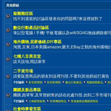
其他群組
疑難雜症區
找不到適當的討論區發表你的問題嗎?來這裡就對了
數位行動產品討論區
筆記型電腦 / 手機/ 平板電腦以及wifi/3G/4G無線網路
海外購物,居家修繕,DIY專區
淘寶,京東,日本美國amazon,樂天,EBay之類的海外購
七嘴八舌異言堂
談天說地,閒話家常
二手貨市場
請要販賣商品的朋友到這裡刊登,不要到其他群組打廣告
子討論區
:
影音硬體類
,
影音軟體類
,
數位行動產品
,
電腦相關產品
,
其
團購及新品專區
團購,跑單幫,及常態銷售的請在此處刊登,勿到二手市場
子討論區
:
小梅硬體倉庫
,
安東機能商品
,
售後服務及團購調查區
社會時事發言區