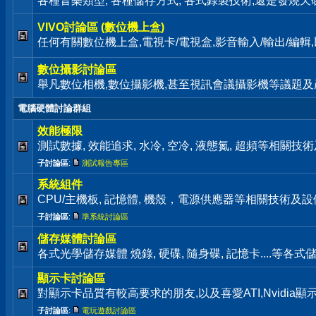
各種音樂類型, 各種儲存方式, 各式錄製技術,還是發燒天碟通通歡迎來
VIVO討論區 (數位機上盒)
任何有關數位機上盒,電視卡/電視盒,影音輸入/輸出/編
數位攝影討論區
舉凡數位相機,數位攝影機,甚至視訊會議攝影機等議題及
電腦硬體討論群組
效能極限
測試數據, 效能追求, 水冷, 空冷, 液態氮, 超頻等相關
子討論區
:
測試報告專區
系統組件
CPU/主機板, 記憶體, 機殼，電源供應器等相關技術及
子討論區
:
準系統討論區
儲存媒體討論區
各式光學儲存媒體 燒錄, 硬碟, 隨身碟, 記憶卡....等
顯示卡討論區
對顯示卡品質有較高要求的朋友,以及喜愛ATI,Nvidia
子討論區
:
電玩遊戲討論區