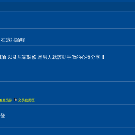
都可在這討論喔
物討論,以及居家裝修,是男人就該動手做的心得分享!!!
他產品類
,
交易信用區
刊登