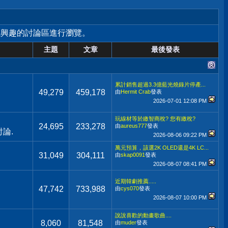
感興趣的討論區進行瀏覽。
主題
文章
最後發表
累計銷售超過3.3億藍光燒錄片停產...
49,279
459,178
由
Hermit Crab
發表
2026-07-01
12:08 PM
玩線材等於繳智商稅? 您有繳稅?
24,695
233,278
由
aureus777
發表
論.
2026-08-06
09:22 PM
萬元預算，該選2K OLED還是4K LC...
31,049
304,111
由
skap0091
發表
2026-08-07
08:41 PM
近期韓劇推薦.....
47,742
733,988
由
cys070
發表
2026-08-07
10:00 PM
說說喜歡的動畫歌曲....
8,060
81,548
由
muder
發表