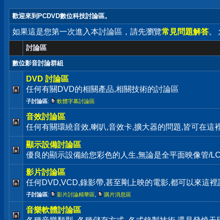
歡迎來到PCDVD數位科技討論區。
如果這是您第一次進入本討論區，請先瀏覽
常見問題解答
。
討論區
數位影音討論群組
DVD 討論區
任何有關DVD的相關產品,相關技術的討論區
子討論區
:
軟體字幕討論區
音效討論區
任何有關環繞音效,喇叭,音效卡,擴大器的問題,皆可在這
顯示設備討論區
優良的顯示設備給您彩色的人生,無論是全平面映像管/LC
影片討論區
任何DVD,VCD,錄影帶,甚至剛上映的電影,都可以來這裡
子討論區
:
影片討論精華區
,
購片消息區
音樂軟體討論區