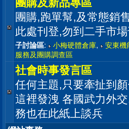
團購及新品專區
團購,跑單幫,及常態銷
此處刊登,勿到二手市
子討論區
:
小梅硬體倉庫
,
安東機
服務及團購調查區
社會時事發言區
任何主題,只要牽扯到顏
這裡發洩 各國武力外交
務也在此紙上談兵