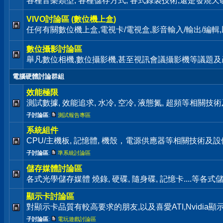
各種音樂類型, 各種儲存方式, 各式錄製技術,還是發燒天碟通通歡迎來
VIVO討論區 (數位機上盒)
任何有關數位機上盒,電視卡/電視盒,影音輸入/輸出/編
數位攝影討論區
舉凡數位相機,數位攝影機,甚至視訊會議攝影機等議題及
電腦硬體討論群組
效能極限
測試數據, 效能追求, 水冷, 空冷, 液態氮, 超頻等相關
子討論區
:
測試報告專區
系統組件
CPU/主機板, 記憶體, 機殼，電源供應器等相關技術及
子討論區
:
準系統討論區
儲存媒體討論區
各式光學儲存媒體 燒錄, 硬碟, 隨身碟, 記憶卡....等
顯示卡討論區
對顯示卡品質有較高要求的朋友,以及喜愛ATI,Nvidia
子討論區
:
電玩遊戲討論區