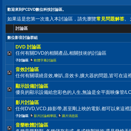
歡迎來到PCDVD數位科技討論區。
如果這是您第一次進入本討論區，請先瀏覽
常見問題解答
。
討論區
數位影音討論群組
DVD 討論區
任何有關DVD的相關產品,相關技術的討論區
子討論區
:
軟體字幕討論區
音效討論區
任何有關環繞音效,喇叭,音效卡,擴大器的問題,皆可在這
顯示設備討論區
優良的顯示設備給您彩色的人生,無論是全平面映像管/LC
影片討論區
任何DVD,VCD,錄影帶,甚至剛上映的電影,都可以來這裡
子討論區
:
影片討論精華區
,
購片消息區
音樂軟體討論區