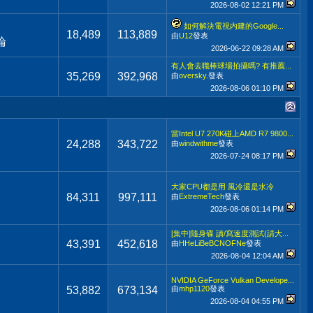
2026-08-02
12:21 PM
如何解決電視内建的Google...
18,489
113,889
由
U12
發表
論
2026-06-22
09:28 AM
有人會去職棒球場拍攝嗎? 有推薦...
35,269
392,968
由
oversky.
發表
2026-08-06
01:10 PM
當Intel U7 270K碰上AMD R7 9800...
24,288
343,722
由
windwithme
發表
2026-07-24
08:17 PM
大家CPU都是用 風冷還是水冷
84,311
997,111
由
ExtremeTech
發表
2026-08-06
01:14 PM
[集中]隨身碟 讀/寫速度測試(請大...
43,391
452,618
由
HHeLiBeBCNOFNe
發表
2026-08-04
12:04 AM
NVIDIA GeForce Vulkan Develope...
53,882
673,134
由
mhp1120
發表
2026-08-04
04:55 PM