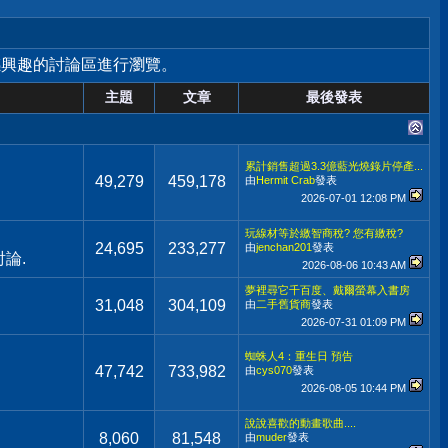
感興趣的討論區進行瀏覽。
主題
文章
最後發表
累計銷售超過3.3億藍光燒錄片停產...
49,279
459,178
由
Hermit Crab
發表
2026-07-01
12:08 PM
玩線材等於繳智商稅? 您有繳稅?
24,695
233,277
由
jenchan201
發表
論.
2026-08-06
10:43 AM
夢裡尋它千百度、戴爾螢幕入書房
31,048
304,109
由
二手舊貨商
發表
2026-07-31
01:09 PM
蜘蛛人4：重生日 預告
47,742
733,982
由
cys070
發表
2026-08-05
10:44 PM
說說喜歡的動畫歌曲....
8,060
81,548
由
muder
發表