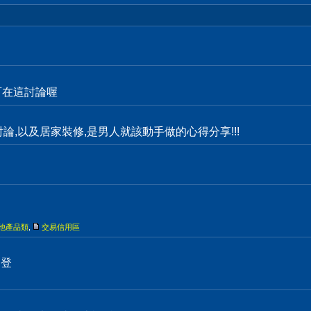
都可在這討論喔
物討論,以及居家裝修,是男人就該動手做的心得分享!!!
他產品類
,
交易信用區
刊登