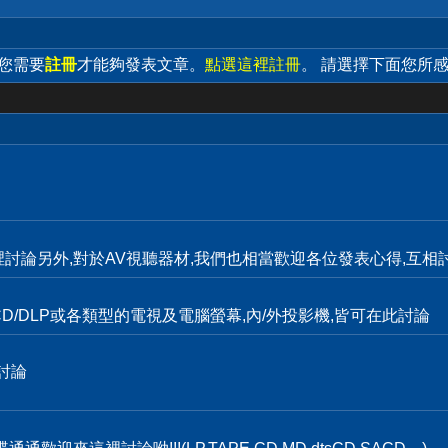
 您需要
註冊
才能夠發表文章。
點選這裡註冊
。 請選擇下面您所
裡討論另外,對於AV視聽器材,我們也相當歡迎各位發表心得,互相討
D/DLP或各類型的電視及電腦螢幕,內/外投影機,皆可在此討論
討論