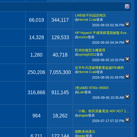
LINE收不到認證簡訊
66,019
344,117
由
Hermit Crab
發表
2026-08-03
02:36 PM
HP HyperX 平價薄膜電競鍵盤 Eve...
14,328
129,533
由
vostro
發表
2026-08-05
04:34 PM
對岸的微型主機選擇
1,280
40,718
由
spring91811
發表
2026-08-05
10:33 PM
近半年共諜破獲數量超越5年總和
250,206
7,055,300
由
Hermit Crab
發表
2026-08-06
01:49 PM
(售)AMD 9700x 9900X
316,866
911,145
由
Laki
發表
2026-08-06
10:35 AM
「小梅」牧田原廠電池 40V XGT 2...
964
18,262
由
angela
發表
2026-07-17
07:32 PM
揭弊者保護法
6,211
172,144
由
polor
發表