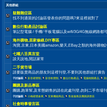
其他群組
疑難雜症區
找不到適當的討論區發表你的問題嗎?來這裡就對了
數位行動產品討論區
筆記型電腦 / 手機/ 平板電腦以及wifi/3G/4G無線網路
海外購物,居家修繕,DIY專區
淘寶,京東,日本美國amazon,樂天,EBay之類的海外購
七嘴八舌異言堂
談天說地,閒話家常
二手貨市場
請要販賣商品的朋友到這裡刊登,不要到其他群組打廣告
子討論區
:
影音硬體類
,
影音軟體類
,
數位行動產品
,
電腦相關產品
,
其
團購及新品專區
團購,跑單幫,及常態銷售的請在此處刊登,勿到二手市場
子討論區
:
小梅硬體倉庫
,
安東機能商品
,
售後服務及團購調查區
社會時事發言區