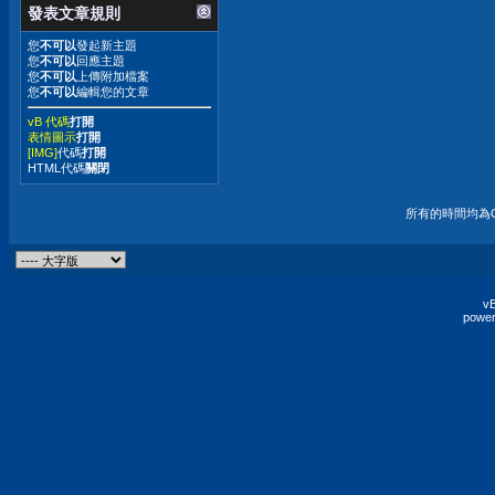
發表文章規則
您
不可以
發起新主題
您
不可以
回應主題
您
不可以
上傳附加檔案
您
不可以
編輯您的文章
vB 代碼
打開
表情圖示
打開
[IMG]
代碼
打開
HTML代碼
關閉
所有的時間均為G
vB
power