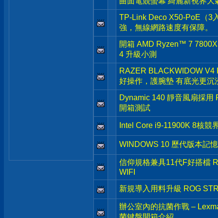
曲面電競螢幕 綺麗新視界大
TP-Link Deco X50-
強，無線網路速度有保障。
開箱 AMD Ryzen™ 7 7800X
4 升級小測
RAZER BLACKWIDOW V4
好操作，護腕墊 有底光更沉
Dynamic 140 靜音風扇採用 Fra
開箱測試
Intel Core i9-11900
WINDOWS 10 歷代版本
信仰規格兼具11代F好搭檔 ROG 
WIFI
新規導入用料升級 ROG STRIX 
辦公室內的抗菌作戰 – Le
菌鍵盤開箱介紹