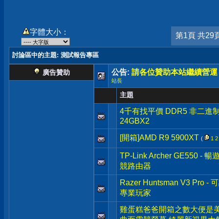
字體大小：
第1頁 共29
討論區中的主題
: 測試報告專區
公告:
請各位贊助本站繼續營運
廣告贊助
站長
主題
4千有找平價 DDR5 非二進制 Cru
24GBX2
[開箱]AMD R9 5900XT
(
1
2
TP-Link Archer GE550 
競路由器
Razer Huntsman V3 
專業玩家
雞蛋糕爸爸開箱之數大便是美 G