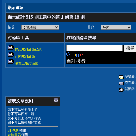
顯示選項
顯示總計 515 則主題中的第 1 到第 18 則
按照:
排序:
討論區工具
在此討論區搜尋
標記此討論區已讀
訂閱此討論區
自訂搜尋
瀏覽上級討論區
瀏覽新
沒有新
關閉的
發表文章規則
您
不可以
發起新主題
您
不可以
回應主題
您
不可以
上傳附加檔案
您
不可以
編輯您的文章
vB 代碼
打開
表情圖示
打開