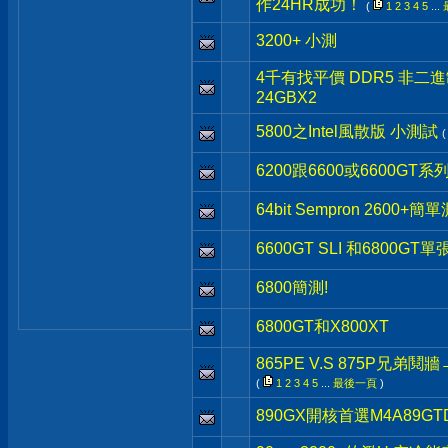
作24HR成功！
(
1
2
3
4
5
...
3200+ 小測
4千有找平價 DDR5 非二進制 Cr
24GBX2
5800之Intel風散版 小測試
6200跟6600或6600GT系
64bit Sempron 2600+簡
6600GT SLI 和6800GT
6800簡測!
6800GT和X800XT
865PE V.S 875P兄
(
1
2
3
4
5
...
最後一頁
)
890GX開核首選M4A89GT