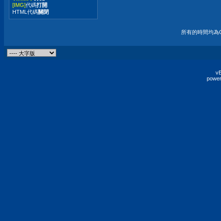
[IMG]
代碼
打開
HTML代碼
關閉
所有的時間均為G
vB
power