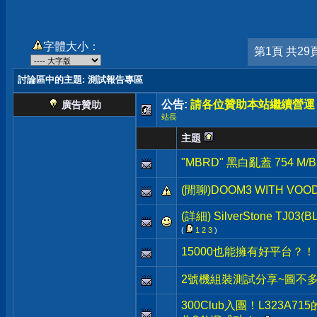
字體大小：
第1頁 共29
討論區中的主題
: 測試報告專區
公告:
請各位贊助本站繼續營運
廣告贊助
站長
主題
"MBRD" 黑白亂蓋 754 M/B 
(閒聊)DOOM3 WITH VOO
(詳細) SilverStone TJ0
(
1
2
3
)
15000也能擁有好平台？！
2號機組裝測試分享~圖不
300Club入團！L323A715