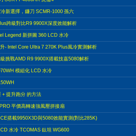
冷新選擇，鐮刀 SCMR-1000 孫六
K Plus跨級對比R9 9900X深度效能解析
l Legend 新拼圖 360 LCD 水冷
el Core Ultra 7 270K Plus風冷實測解析
K越級挑戰AMD R9 9900X搭載技嘉5080解析
70WH 模組化 LCD 水冷
50WH
電壓 + 提升跑分 的方法
00PRO 平價高轉速強風壓拼接扇
D ICE搭載9950X3D與5080效能實測(對比285K)
LCD 水冷 TCOMAS 鈦坦 WG600