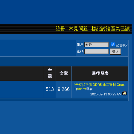
註冊
常見問題
標記討論區為已讀
帳戶
記住我?
密碼
主
文章
最後發表
題
4千有找平價 DDR5 非二進制 Cruc...
513
9,266
由
Adsmt
發表
2025-02-13
06:25 AM