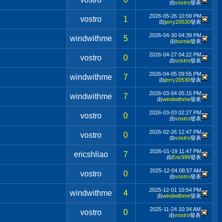
由
vostro
發表
2026-05-26
10:59 PM
vostro
1
由
jerry20530
發表
2026-04-30
04:39 PM
windwithme
5
由
bureia
發表
2026-04-27
04:22 PM
vostro
0
由
vostro
發表
2026-04-05
09:55 PM
windwithme
7
由
jerry20530
發表
2026-03-04
05:15 PM
windwithme
7
由
windwithme
發表
2026-03-03
02:27 PM
vostro
0
由
vostro
發表
2026-02-26
12:47 PM
vostro
0
由
vostro
發表
2026-01-19
11:47 PM
ericshliao
7
由
Eric999
發表
2025-12-04
08:57 AM
vostro
0
由
vostro
發表
2025-12-01
10:54 PM
windwithme
4
由
windwithme
發表
2025-11-24
10:34 AM
vostro
0
由
vostro
發表