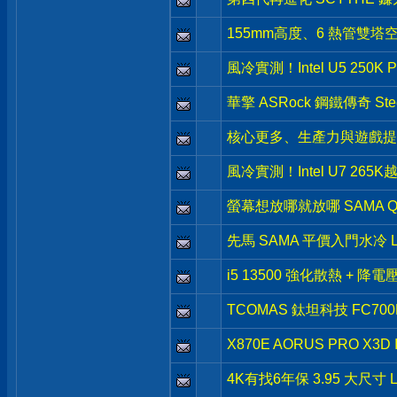
155mm高度、6 熱管雙塔空
風冷實測！Intel U5 250
華擎 ASRock 鋼鐵傳奇 Stee
核心更多、生產力與遊戲提升- Int
風冷實測！Intel U7 265
螢幕想放哪就放哪 SAMA Q
先馬 SAMA 平價入門水冷 L
i5 13500 強化散熱 + 降
TCOMAS 鈦坦科技 FC7
X870E AORUS PRO X3
4K有找6年保 3.95 大尺寸 