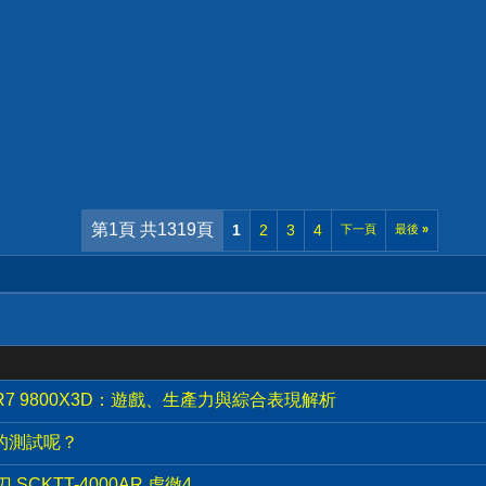
第1頁 共1319頁
1
2
3
4
下一頁
最後
»
AMD R7 9800X3D：遊戲、生產力與綜合表現解析
2的測試呢？
SCKTT-4000AR 虎徹4