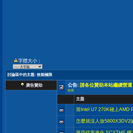
字體大小：
討論區中的主題
: 效能極限
公告:
請各位贊助本站繼續營運
廣告贊助
站長
主題
當Intel U7 270K碰上
怎麼就沒人放5800X3DV
第四代再進化 SCYTHE 鐮刀 