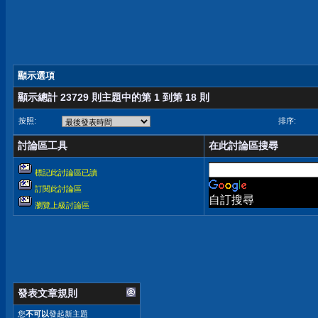
顯示選項
顯示總計 23729 則主題中的第 1 到第 18 則
按照:
排序:
討論區工具
在此討論區搜尋
標記此討論區已讀
訂閱此討論區
自訂搜尋
瀏覽上級討論區
發表文章規則
您
不可以
發起新主題