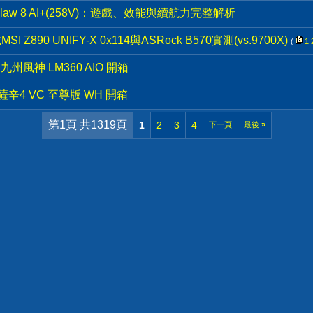
碰上Claw 8 AI+(258V)：遊戲、效能與續航力完整解析
K搭載MSI Z890 UNIFY-X 0x114與ASRock B570實測(vs.9700X)
(
1
九州風神 LM360 AIO 開箱
阿薩辛4 VC 至尊版 WH 開箱
第1頁 共1319頁
1
2
3
4
下一頁
最後
»