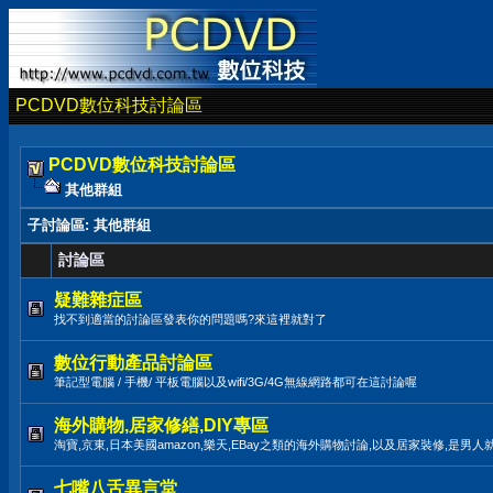
PCDVD數位科技討論區
PCDVD數位科技討論區
其他群組
子討論區
: 其他群組
討論區
疑難雜症區
找不到適當的討論區發表你的問題嗎?來這裡就對了
數位行動產品討論區
筆記型電腦 / 手機/ 平板電腦以及wifi/3G/4G無線網路都可在這討論喔
海外購物,居家修繕,DIY專區
淘寶,京東,日本美國amazon,樂天,EBay之類的海外購物討論,以及居家裝修,是男人
七嘴八舌異言堂