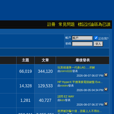
註冊
常見問題
標記討論區為已讀
帳戶
記住我?
密碼
主題
文章
最後發表
玩英雄連隊一代會LAG.....求解
66,019
344,120
由
zorro1111
發表
2026-08-07
06:07 PM
HP HyperX 平價薄膜電競鍵盤 Eve...
14,328
129,533
由
vostro
發表
2026-08-05
04:34 PM
請問 EZ WAY
1,281
40,727
由
kzs
發表
2026-08-07
06:37 PM
慈濟被詐騙十億，證嚴上人不用出...