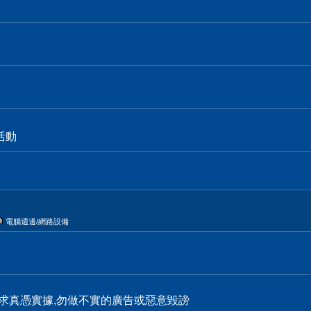
活動
電腦週邊/網路設備
求真憑實據,勿做不實的廣告或惡意毀謗