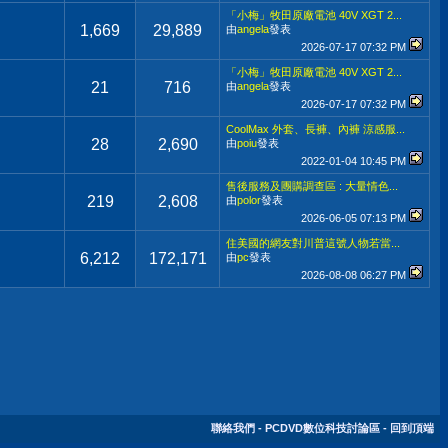
「小梅」牧田原廠電池 40V XGT 2...
1,669
29,889
由
angela
發表
2026-07-17
07:32 PM
「小梅」牧田原廠電池 40V XGT 2...
21
716
由
angela
發表
2026-07-17
07:32 PM
CoolMax 外套、長褲、內褲 涼感服...
28
2,690
由
poiu
發表
2022-01-04
10:45 PM
售後服務及團購調查區 : 大量情色...
219
2,608
由
polor
發表
2026-06-05
07:13 PM
住美國的網友對川普這號人物若當...
6,212
172,171
由
pc
發表
2026-08-08
06:27 PM
聯絡我們
-
PCDVD數位科技討論區
-
回到頂端