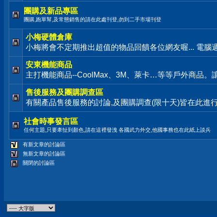
團購及新品專區
團購,跑單幫,及常態銷售的請在此處刊登,勿到二手市場刊登
小梅硬體倉庫
小梅將會不定期推出超值的物品回饋各位網友喔... 電腦
安東機能商品
主打機能商品--CoolMax、3M、萊卡…等等戶外商品
售後服務及團購調查區
有關產品售後服務的討論,及團購調查(限十天)皆在此進
社會時事發言區
任何主題,只要牽扯到顏色,請在這裡發洩 各國武力外交,他國事務也在此紙上談兵
有新文章的討論區
無新文章的討論區
關閉的討論區