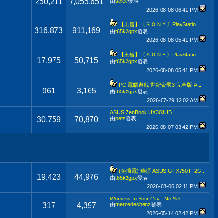
250,211
7,055,651
由
sclee
發表
2026-08-08
06:41 PM
【出售】〔ＳＯＮＹ〕PlayStatio...
316,873
911,169
由
t65k2gpx
發表
2026-08-08
05:41 PM
【出售】〔ＳＯＮＹ〕PlayStatio...
17,975
50,715
由
t65k2gpx
發表
2026-08-08
05:41 PM
PC 電腦遊戲 世紀帝國3 完全版 A...
961
3,165
由
t65k2gpx
發表
2026-07-29
12:02 AM
ASUS ZenBook UX303UB
30,759
70,870
由
pets
發表
2026-08-07
03:42 PM
(免插電) 華碩 ASUS GTX750TI 2G...
19,423
44,976
由
t65k2gpx
發表
2026-08-06
02:11 PM
Womens In Your City - No Selfi...
317
4,397
由
mercedesbenz
發表
2026-05-14
02:42 PM