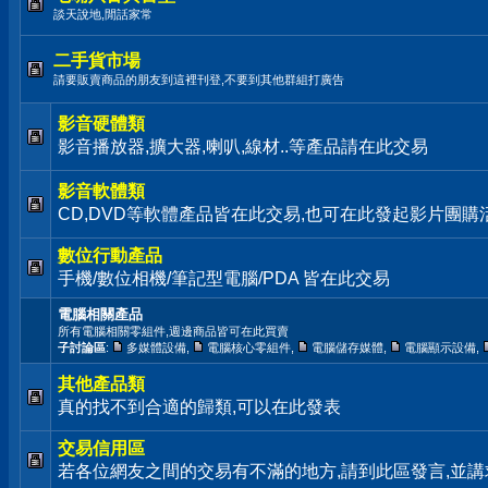
談天說地,閒話家常
二手貨市場
請要販賣商品的朋友到這裡刊登,不要到其他群組打廣告
影音硬體類
影音播放器,擴大器,喇叭,線材..等產品請在此交易
影音軟體類
CD,DVD等軟體產品皆在此交易,也可在此發起影片團購
數位行動產品
手機/數位相機/筆記型電腦/PDA 皆在此交易
電腦相關產品
所有電腦相關零組件,週邊商品皆可在此買賣
子討論區
:
多媒體設備
,
電腦核心零組件
,
電腦儲存媒體
,
電腦顯示設備
,
其他產品類
真的找不到合適的歸類,可以在此發表
交易信用區
若各位網友之間的交易有不滿的地方,請到此區發言,並講