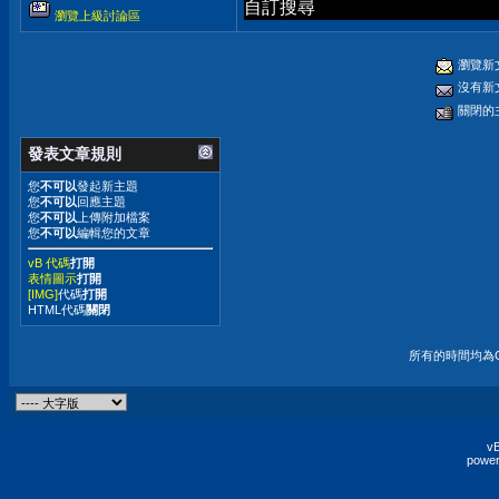
自訂搜尋
瀏覽上級討論區
瀏覽新
沒有新
關閉的
發表文章規則
您
不可以
發起新主題
您
不可以
回應主題
您
不可以
上傳附加檔案
您
不可以
編輯您的文章
vB 代碼
打開
表情圖示
打開
[IMG]
代碼
打開
HTML代碼
關閉
所有的時間均為G
vB
power