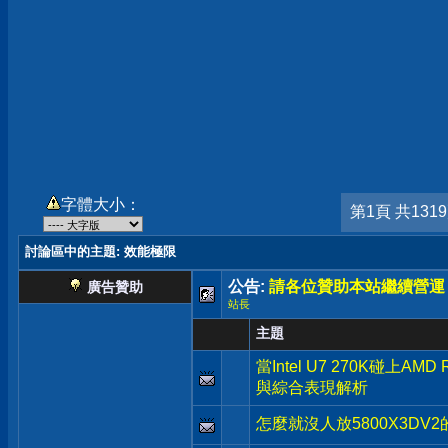
字體大小：
第1頁 共131
討論區中的主題
: 效能極限
公告:
請各位贊助本站繼續營運
廣告贊助
站長
主題
當Intel U7 270K碰上AM
與綜合表現解析
怎麼就沒人放5800X3DV