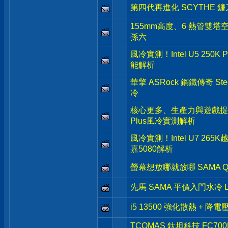
第四代再進化 SCYTHE 鐮刀 
155mm高度、6 熱管雙塔空
孫六
風冷實測！Intel U5 250K
能解析
華擎 ASRock 鋼鐵傳奇 Stee
冷
核心更多、生產力與遊戲提升- Inte
Plus風冷實測解析
風冷實測！Intel U7 265
嘉5080解析
螢幕想放哪就放哪 SAMA Q
先馬 SAMA 平價入門水冷 L
i5 13500 強化散熱 + 降
TCOMAS 鈦坦科技 FC7