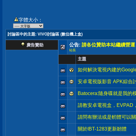
字體大小：
討論區中的主題
: VIVO討論區 (數位機上盒)
公告:
請各位贊助本站繼續營運
廣告贊助
站長
主題
如何解決電視内建的Googl
安卓電視版影音 APK綜合
Batocera:隨身碟就是我
請教安卓電視盒，EVPA
請問有辦法或是軔體可以關閉大
關於IBT-1283更新韌體