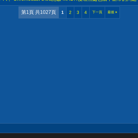
第1頁 共1027頁
1
2
3
4
下一頁
最後
»