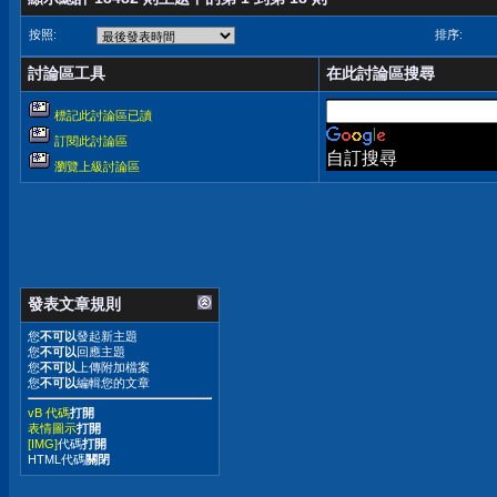
按照:
排序:
討論區工具
在此討論區搜尋
標記此討論區已讀
訂閱此討論區
自訂搜尋
瀏覽上級討論區
發表文章規則
您
不可以
發起新主題
您
不可以
回應主題
您
不可以
上傳附加檔案
您
不可以
編輯您的文章
vB 代碼
打開
表情圖示
打開
[IMG]
代碼
打開
HTML代碼
關閉