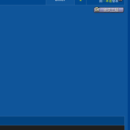
由
ㄧ本道
發表