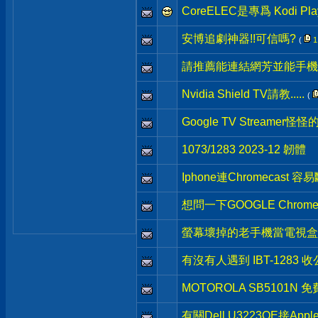
CoreELEC是專爲 Kodi Pl
安博追劇神器!!可信嗎?
(
1
請推薦能連結網芳並能手機
Nvidia Shield TV請教.....
(
Google TV Streamer怪
1073/1283 2023-12 韌體
Iphone連Chromecast 容
想問一下GOOGLE Chrom
螢幕壞掉的老手機當電視盒
有沒有人遇到 IBT-1283
MOTOROLA SB5101N
有關Dell U3223QE接Ap