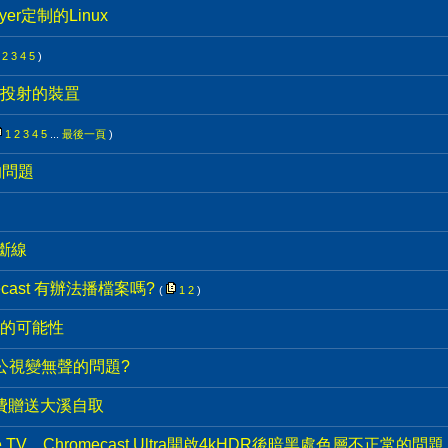
ayer定制的Linux
2
3
4
5
)
投射的裝罝
1
2
3
4
5
...
最後一頁
)
怪的問題
易斷線
ecast 有辦法播檔案嗎?
(
1
2
)
的可能性
 收公視變無聲的問題?
 免費贈送大溪自取
ple TV、Chromecast Ultra開啟4kHDR後暗黑處色層不正常的問題