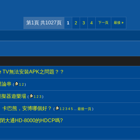
第1頁 共1027頁
1
2
3
4
下一頁
最後
»
e TV無法安裝APK之問題？？
討論串
(
1
2
)
的模擬器遊樂場
(
1
2
3
)
D，卡巴熊，安博哪個好？
(
1
2
3
4
5
...
最後一頁
)
通HD-8000的HDCP嗎?