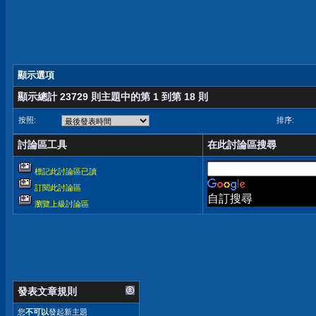
顯示選項
顯示總計 23729 則主題中的第 1 到第 18 則
按照:
排序:
討論區工具
在此討論區搜尋
標記此討論區已讀
訂閱此討論區
自訂搜尋
瀏覽上級討論區
發表文章規則
您
不可以
發起新主題