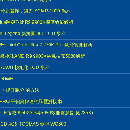
冷新選擇，鐮刀 SCMR-1000 孫六
K Plus跨級對比R9 9900X深度效能解析
l Legend 新拼圖 360 LCD 水冷
el Core Ultra 7 270K Plus風冷實測解析
K越級挑戰AMD R9 9900X搭載技嘉5080解析
70WH 模組化 LCD 水冷
50WH
電壓 + 提升跑分 的方法
00PRO 平價高轉速強風壓拼接扇
D ICE搭載9950X3D與5080效能實測(對比285K)
LCD 水冷 TCOMAS 鈦坦 WG600