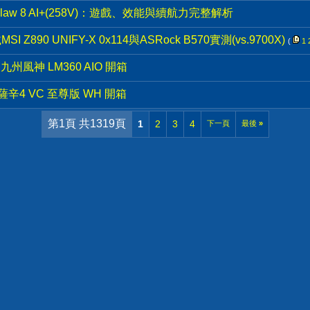
碰上Claw 8 AI+(258V)：遊戲、效能與續航力完整解析
K搭載MSI Z890 UNIFY-X 0x114與ASRock B570實測(vs.9700X)
(
1
九州風神 LM360 AIO 開箱
阿薩辛4 VC 至尊版 WH 開箱
第1頁 共1319頁
1
2
3
4
下一頁
最後
»