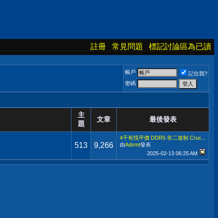
註冊
常見問題
標記討論區為已讀
帳戶
記住我?
密碼
主
文章
最後發表
題
4千有找平價 DDR5 非二進制 Cruc...
513
9,266
由
Adsmt
發表
2025-02-13
06:25 AM