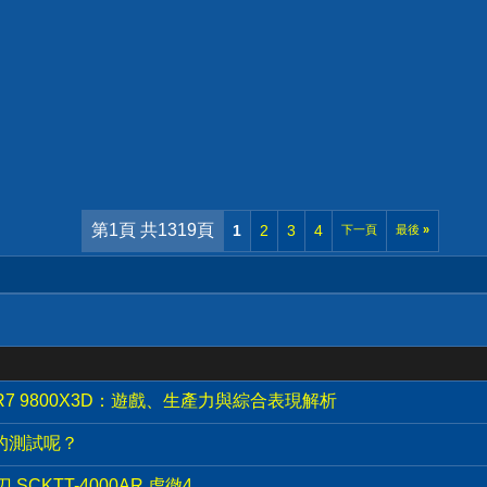
第1頁 共1319頁
1
2
3
4
下一頁
最後
»
AMD R7 9800X3D：遊戲、生產力與綜合表現解析
2的測試呢？
SCKTT-4000AR 虎徹4