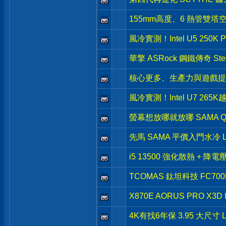
155mm高度、6 熱管雙塔空
風冷實測！Intel U5 250
華擎 ASRock 鋼鐵傳奇 Stee
核心更多、生產力與遊戲提升- Int
風冷實測！Intel U7 265
螢幕想放哪就放哪 SAMA Q
先馬 SAMA 平價入門水冷 L
i5 13500 強化散熱 + 降
TCOMAS 鈦坦科技 FC7
X870E AORUS PRO X3
4K有找6年保 3.95 大尺寸 