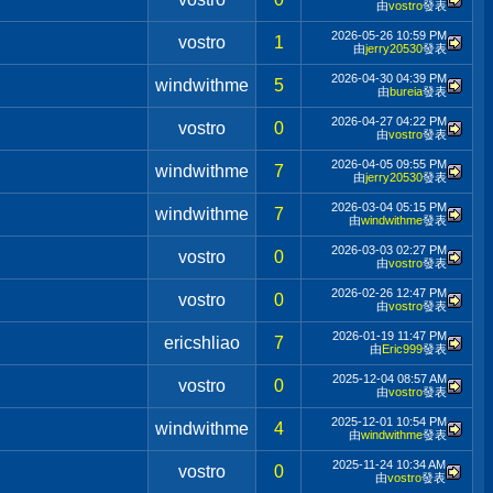
由
vostro
發表
2026-05-26
10:59 PM
vostro
1
由
jerry20530
發表
2026-04-30
04:39 PM
windwithme
5
由
bureia
發表
2026-04-27
04:22 PM
vostro
0
由
vostro
發表
2026-04-05
09:55 PM
windwithme
7
由
jerry20530
發表
2026-03-04
05:15 PM
windwithme
7
由
windwithme
發表
2026-03-03
02:27 PM
vostro
0
由
vostro
發表
2026-02-26
12:47 PM
vostro
0
由
vostro
發表
2026-01-19
11:47 PM
ericshliao
7
由
Eric999
發表
2025-12-04
08:57 AM
vostro
0
由
vostro
發表
2025-12-01
10:54 PM
windwithme
4
由
windwithme
發表
2025-11-24
10:34 AM
vostro
0
由
vostro
發表