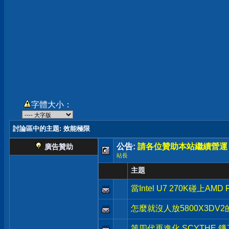
字體大小：
討論區中的主題
: 效能極限
公告:
請各位贊助本站繼續營運
廣告贊助
站長
主題
當Intel U7 270K碰上
怎麼就沒人放5800X3DV
第四代再進化 SCYTHE 鐮刀 