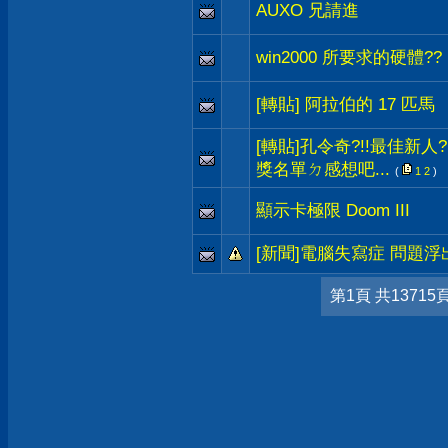
AUXO 兄請進
win2000 所要求的硬體??
[轉貼] 阿拉伯的 17 匹馬
[轉貼]孔令奇?!!最佳新人
獎名單ㄉ感想吧...
(
1
2
)
顯示卡極限 Doom III
[新聞]電腦失寫症 問題浮
第1頁 共13715