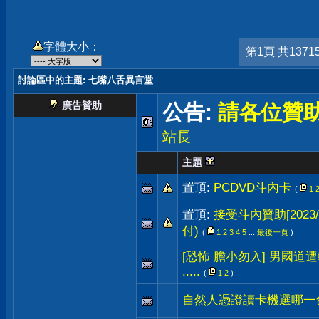
字體大小：
第1頁 共1371
討論區中的主題
: 七嘴八舌異言堂
廣告贊助
公告:
請各位贊
站長
主題
置頂:
PCDVD斗內卡
(
1
置頂:
接受斗內贊助[2023/
付)
(
1
2
3
4
5
...
最後一頁
)
[恐怖 膽小勿入] 男國
.....
(
1
2
)
自然人憑證讀卡機選哪一