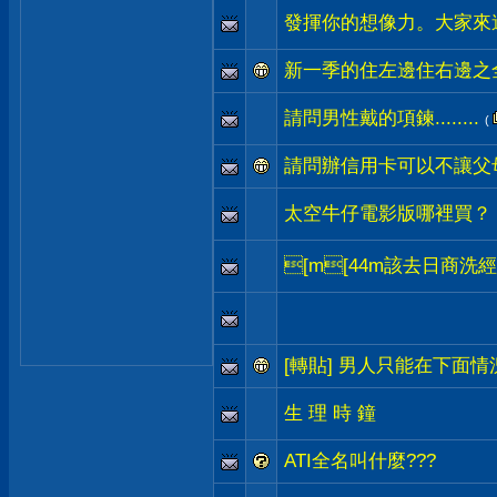
發揮你的想像力。大家來
新一季的住左邊住右邊之
請問男性戴的項鍊........
(
請問辦信用卡可以不讓父
太空牛仔電影版哪裡買？
[m[44m該去日商洗經歷
[轉貼] 男人只能在下面
生 理 時 鐘
ATI全名叫什麼???