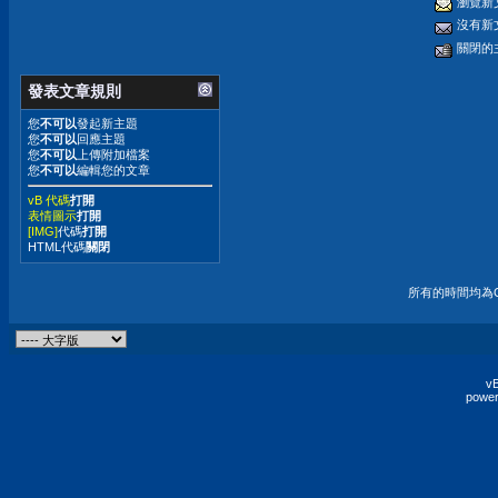
瀏覽新
沒有新
關閉的
發表文章規則
您
不可以
發起新主題
您
不可以
回應主題
您
不可以
上傳附加檔案
您
不可以
編輯您的文章
vB 代碼
打開
表情圖示
打開
[IMG]
代碼
打開
HTML代碼
關閉
所有的時間均為G
vB
power