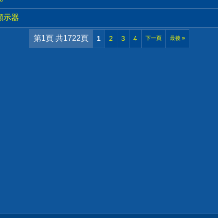
吋顯示器
第1頁 共1722頁
1
2
3
4
下一頁
最後
»