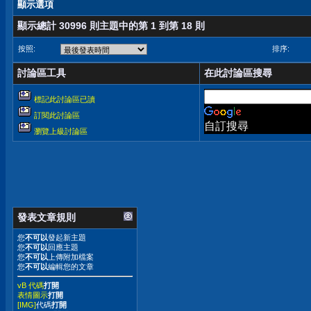
顯示選項
顯示總計 30996 則主題中的第 1 到第 18 則
按照:
排序:
討論區工具
在此討論區搜尋
標記此討論區已讀
訂閱此討論區
自訂搜尋
瀏覽上級討論區
發表文章規則
您
不可以
發起新主題
您
不可以
回應主題
您
不可以
上傳附加檔案
您
不可以
編輯您的文章
vB 代碼
打開
表情圖示
打開
[IMG]
代碼
打開