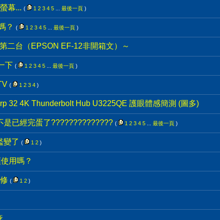
幕...
(
1
2
3
4
5
...
最後一頁
)
嗎？
(
1
2
3
4
5
...
最後一頁
)
第二台（EPSON EF-12非開箱文）～
一下
(
1
2
3
4
5
...
最後一頁
)
TV
(
1
2
3
4
)
p 32 4K Thunderbolt Hub U3225QE 護眼體感簡測 (圖多)
已經完蛋了??????????????
(
1
2
3
4
5
...
最後一頁
)
檻變了
(
1
2
)
頭使用嗎？
維修
(
1
2
)
疵