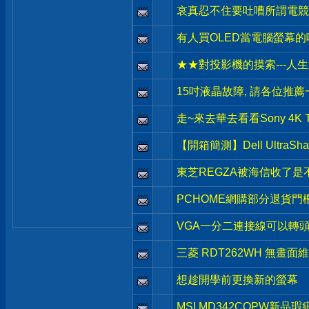
哀真忍不住要吐嘈所謂電競螢
有人買OLED當電腦螢幕的
★★對投影機的摸索---人生
15吋液晶故障, 請各位推薦
走~來去華去看看Sony 4K 
【開箱簡測】Dell UltraShar
東芝REGZA被海信收了是不是
PCHOME網購部分退貨門
VGA一分二連接線可以轉
三菱 RDT262WH 無畫面
想趁開學前更換新的螢幕
MSI MD342CQPW新品瑕