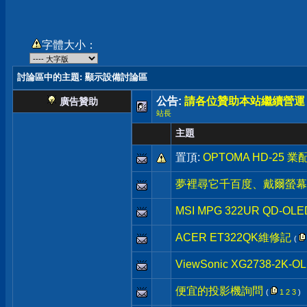
字體大小：
討論區中的主題
: 顯示設備討論區
公告:
請各位贊助本站繼續營運
廣告贊助
站長
主題
置頂:
OPTOMA HD-25 
夢裡尋它千百度、戴爾螢幕
MSI MPG 322UR QD-OLE
ACER ET322QK維修記
(
ViewSonic XG2738
便宜的投影機詢問
(
1
2
3
)