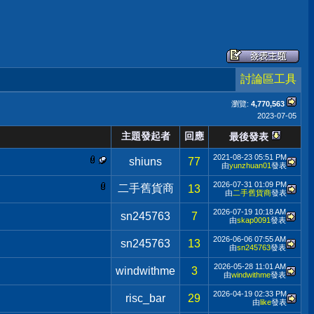
討論區工具
瀏覽:
4,770,563
2023-07-05
主題發起者
回應
最後發表
2021-08-23
05:51 PM
shiuns
77
由
yunzhuan01
發表
2026-07-31
01:09 PM
二手舊貨商
13
由
二手舊貨商
發表
2026-07-19
10:18 AM
sn245763
7
由
skap0091
發表
2026-06-06
07:55 AM
sn245763
13
由
sn245763
發表
2026-05-28
11:01 AM
windwithme
3
由
windwithme
發表
2026-04-19
02:33 PM
risc_bar
29
由
like
發表