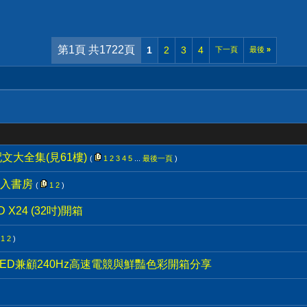
第1頁 共1722頁
1
2
3
4
下一頁
最後
»
業配文大全集(見61樓)
(
1
2
3
4
5
...
最後一頁
)
入書房
(
1
2
)
D X24 (32吋)開箱
1
2
)
-2K-OLED兼顧240Hz高速電競與鮮豔色彩開箱分享