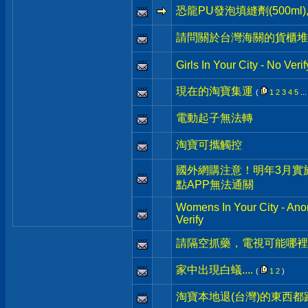
恐龍PU發泡填縫劑(500m
請問關於台灣海關的貨櫃堆
Girls In Your City - No Ve
現在的淘寶集運
(
1
2
3
4
5
..
電動起子無法轉
淘寶可攜觸控
國外網購注意！明年3月實
點APP無法通關
Womens In Your City - An
Verify
請隔空抓藥，電視可能哪裡
家中出現白蟻....
(
1
2
)
淘寶本地退(台灣)的東西都