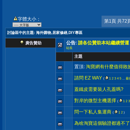
字體大小：
第1頁 共72
討論區中的主題
: 海外購物,居家修繕,DIY專區
公告:
請各位贊助本站繼續營運
廣告贊助
站長
主題
置頂:
淘寶網有什麼值得敗
請問 EZ WAY
(
1
2
3
4
5
...
最
蓋鐵皮需要裝人孔蓋嗎?
對岸的微型主機選擇
(
1
2
3
問一下私人集運商
(
1
2
)
為啥淘寶這個驗證都過不了