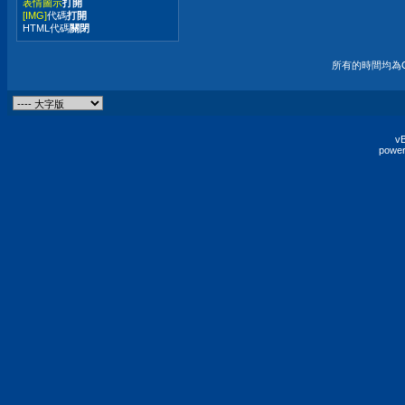
表情圖示
打開
[IMG]
代碼
打開
HTML代碼
關閉
所有的時間均為G
vB
power