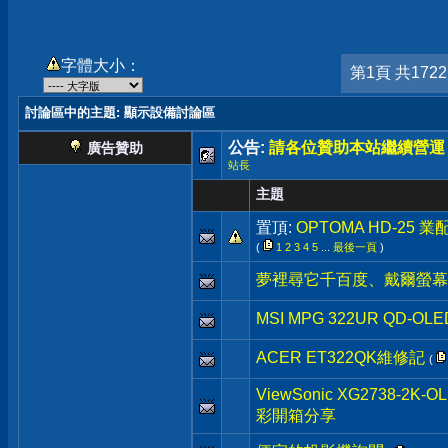
字體大小：
第1頁 共172
討論區中的主題
: 顯示設備討論區
公告:
請各位贊助本站繼續營運
廣告贊助
站長
主題
置頂:
OPTOMA HD-25 
(
1
2
3
4
5
...
最後一頁
)
夢裡尋它千百度、戴爾螢幕
MSI MPG 322UR QD-OLE
ACER ET322QK維修記
(
ViewSonic XG2738-
彩開箱分享