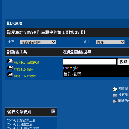
顯示選項
顯示總計 30996 則主題中的第 1 到第 18 則
按照:
排序:
討論區工具
在此討論區搜尋
標記此討論區已讀
訂閱此討論區
自訂搜尋
瀏覽上級討論區
瀏覽新
沒有新
關閉的
發表文章規則
您
不可以
發起新主題
您
不可以
回應主題
您
不可以
上傳附加檔案