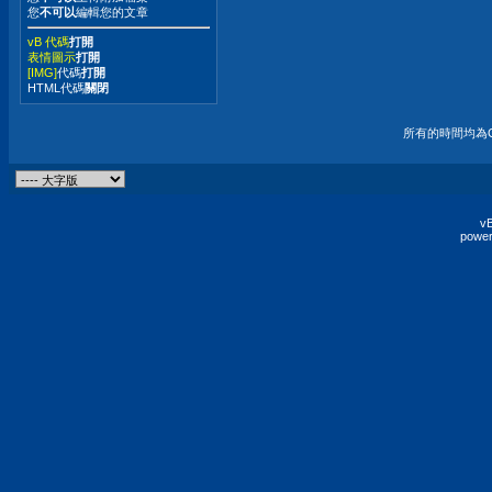
您
不可以
編輯您的文章
vB 代碼
打開
表情圖示
打開
[IMG]
代碼
打開
HTML代碼
關閉
所有的時間均為G
vB
power