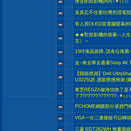
便宜的投影機詢問
(
1
2
3
)
哀真忍不住要吐嘈所謂電競螢
有人買OLED當電腦螢幕的
★★對投影機的摸索---人生第
文）～
15吋液晶故障, 請各位推薦
走~來去華去看看Sony 4K 
【開箱簡測】Dell UltraSharp
U3225QE 護眼體感簡測 (
東芝REGZA被海信收了是
了??????????????
(
1
2
3
PCHOME網購部分退貨門
VGA一分二連接線可以轉
三菱 RDT262WH 無畫面