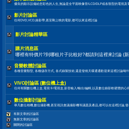
優良的顯示設備給您彩色的人生,無論是全平面映像管/LCD/DLP或各類型的電視及
影片討論區
任何DVD,VCD,錄影帶,甚至剛上映的電影,都可以來這裡討論
影片討論精華區
購片消息區
哪裡有特價片?到哪租片子比較好?都請到這裡來討論 (新
音樂軟體討論區
各種音樂類型, 各種儲存方式, 各式錄製技術,還是發燒天碟通通歡迎來這裡討論呦!!!(LP,TAPE
VIVO討論區 (數位機上盒)
任何有關數位機上盒,電視卡/電視盒,影音輸入/輸出/編輯,以及數位錄影軟硬體的心
數位攝影討論區
舉凡數位相機,數位攝影機,甚至視訊會議攝影機等議題及產品,都可以在這裡討論,
有新文章的討論區
無新文章的討論區
關閉的討論區