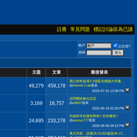
註冊
常見問題
標記討論區為已讀
帳戶
記住我?
密碼
主題
文章
最後發表
累計銷售超過3.3億藍光燒錄片停產...
49,279
459,178
由
Hermit Crab
發表
2026-07-01
12:08 PM
請問關於輸出設定
3,169
16,757
由
a9607
發表
2022-06-15
01:03 PM
玩線材等於繳智商稅? 您有繳稅?
24,695
233,278
由
aureus777
發表
2026-08-06
09:22 PM
萬元預算，該選2K OLED還是4K LC...