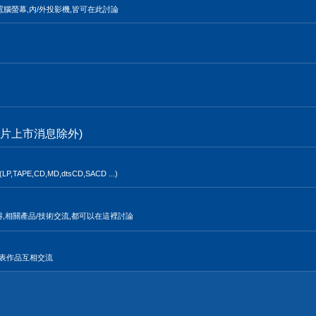
電腦螢幕,內/外投影機,皆可在此討論
片上市消息除外)
,CD,MD,dtsCD,SACD ...)
得,相關產品/技術交流,都可以在這裡討論
發表作品互相交流