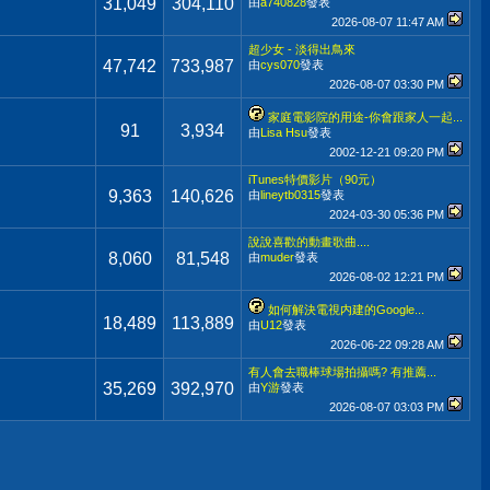
31,049
304,110
由
a740828
發表
2026-08-07
11:47 AM
超少女 - 淡得出鳥來
47,742
733,987
由
cys070
發表
2026-08-07
03:30 PM
家庭電影院的用途-你會跟家人一起...
91
3,934
由
Lisa Hsu
發表
2002-12-21
09:20 PM
iTunes特價影片（90元）
9,363
140,626
由
lineytb0315
發表
2024-03-30
05:36 PM
說說喜歡的動畫歌曲....
8,060
81,548
由
muder
發表
2026-08-02
12:21 PM
如何解決電視内建的Google...
18,489
113,889
由
U12
發表
2026-06-22
09:28 AM
有人會去職棒球場拍攝嗎? 有推薦...
35,269
392,970
由
Y游
發表
2026-08-07
03:03 PM