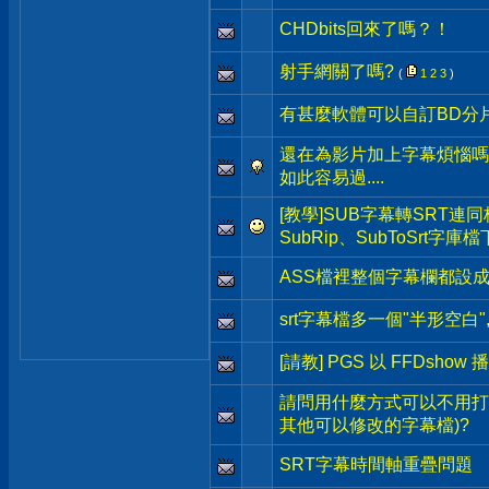
CHDbits回來了嗎？！
射手網關了嗎?
(
1
2
3
)
有甚麼軟體可以自訂BD分
還在為影片加上字幕煩惱嗎
如此容易過....
[教學]SUB字幕轉SRT連
SubRip、SubToSrt字庫
ASS檔裡整個字幕欄都設
srt字幕檔多一個"半形空白"
[請教] PGS 以 FFDshow 
請問用什麼方式可以不用打
其他可以修改的字幕檔)?
SRT字幕時間軸重疊問題