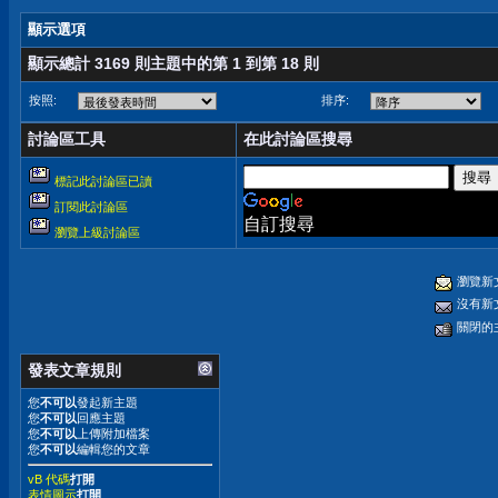
顯示選項
顯示總計 3169 則主題中的第 1 到第 18 則
按照:
排序:
討論區工具
在此討論區搜尋
標記此討論區已讀
訂閱此討論區
自訂搜尋
瀏覽上級討論區
瀏覽新
沒有新
關閉的
發表文章規則
您
不可以
發起新主題
您
不可以
回應主題
您
不可以
上傳附加檔案
您
不可以
編輯您的文章
vB 代碼
打開
表情圖示
打開