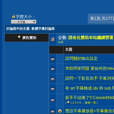
字體大小：
第1頁 共177
討論區中的主題
: 軟體字幕討論區
公告:
請各位贊助本站繼續營運
廣告贊助
站長
主題
請問關於輸出設定
求助問笨問題 要如何把mkv
請問一下影音高手 字幕消
有 srt 字幕轉成 idx 和 s
新手不頭痛了!! ConvertX
(
1
2
3
4
5
...
最後一頁
)
雙語字幕播放器+字幕最佳