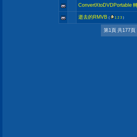
ConvertXtoDVDPorta
逝去的RMVB
(
1
2
3
)
第1頁 共177頁