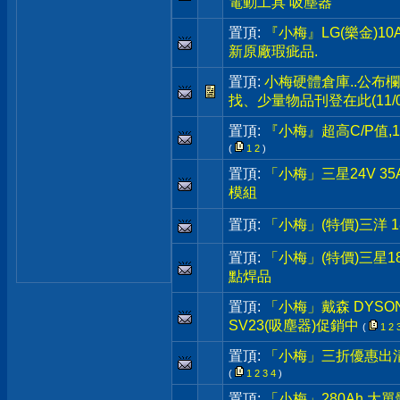
電動工具 吸塵器
置頂:
『小梅』LG(樂金)10A
新原廠瑕疵品.
置頂:
小梅硬體倉庫..公布
找、少量物品刊登在此(11/0
置頂:
『小梅』超高C/P值,1
(
1
2
)
置頂:
「小梅」三星24V 35Ah
模組
置頂:
「小梅」(特價)三洋 1
置頂:
「小梅」(特價)三星18
點焊品
置頂:
「小梅」戴森 DYSON原廠
SV23(吸塵器)促銷中
(
1
2
置頂:
「小梅」三折優惠出清
(
1
2
3
4
)
置頂:
「小梅」280Ah 大