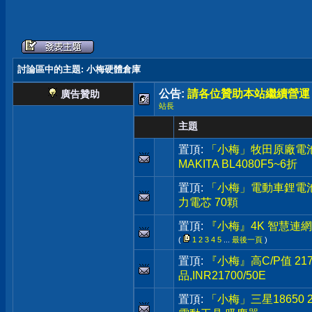
討論區中的主題
: 小梅硬體倉庫
公告:
請各位贊助本站繼續營運
廣告贊助
站長
主題
置頂:
「小梅」牧田原廠電池 40V
MAKITA BL4080F5~6折
置頂:
「小梅」電動車鋰電池,48
力電芯 70顆
置頂:
『小梅』4K 智慧連網電
(
1
2
3
4
5
...
最後一頁
)
置頂:
『小梅』高C/P值 217
品,INR21700/50E
置頂:
「小梅」三星18650 