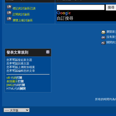
標記此討論區已讀
訂閱此討論區
自訂搜尋
瀏覽上級討論區
瀏覽新
沒有新
關閉的
發表文章規則
您
不可以
發起新主題
您
不可以
回應主題
您
不可以
上傳附加檔案
您
不可以
編輯您的文章
vB 代碼
打開
表情圖示
打開
[IMG]
代碼
打開
HTML代碼
關閉
所有的時間均為G