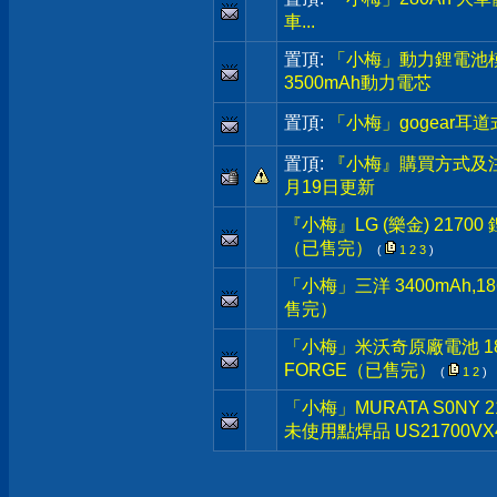
車...
置頂:
「小梅」動力鋰電池模組,3
3500mAh動力電芯
置頂:
「小梅」gogear耳
置頂:
『小梅』購買方式及注
月19日更新
『小梅』LG (樂金) 217
（已售完）
(
1
2
3
)
「小梅」三洋 3400mAh,
售完）
「小梅」米沃奇原廠電池 18V M1
FORGE（已售完）
(
1
2
)
「小梅」MURATA S0NY 
未使用點焊品 US21700VX4