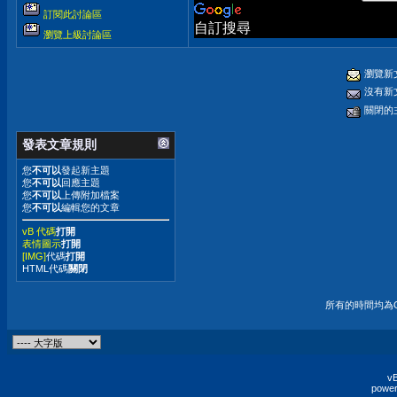
訂閱此討論區
自訂搜尋
瀏覽上級討論區
瀏覽新
沒有新
關閉的
發表文章規則
您
不可以
發起新主題
您
不可以
回應主題
您
不可以
上傳附加檔案
您
不可以
編輯您的文章
vB 代碼
打開
表情圖示
打開
[IMG]
代碼
打開
HTML代碼
關閉
所有的時間均為G
vB
power