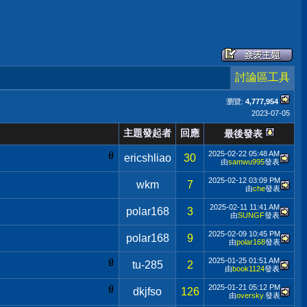
討論區工具
瀏覽:
4,777,954
2023-07-05
主題發起者
回應
最後發表
2025-02-22
05:48 AM
ericshliao
30
由
samwu995
發表
2025-02-12
03:09 PM
wkm
7
由
che
發表
2025-02-11
11:41 AM
polar168
3
由
SUNGF
發表
2025-02-09
10:45 PM
polar168
9
由
polar168
發表
2025-01-25
01:51 AM
tu-285
2
由
book1124
發表
2025-01-21
05:12 PM
dkjfso
126
由
oversky.
發表