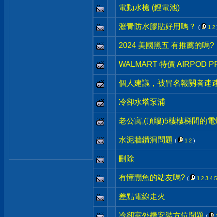
電動水槍 (鋰電池)
瀝青防水膠貼好用嗎？
(
1
2
2024 美國黑五 有推薦的嗎?
WALMART 特價 AIRPOD P
個人建議，被冒名報關者速
冷卻水塔泵浦
老公寓,(頂瞜)5樓樓梯間的電燈
水泥牆鑽洞問題
(
1
2
)
刪除
有懂閒魚的站友嗎?
(
1
2
3
4
5
差點電線走火
冷卻室外機安裝方位問題
(