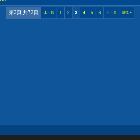
第3頁 共72頁
1
2
3
4
5
6
上一頁
下一頁
最後
»