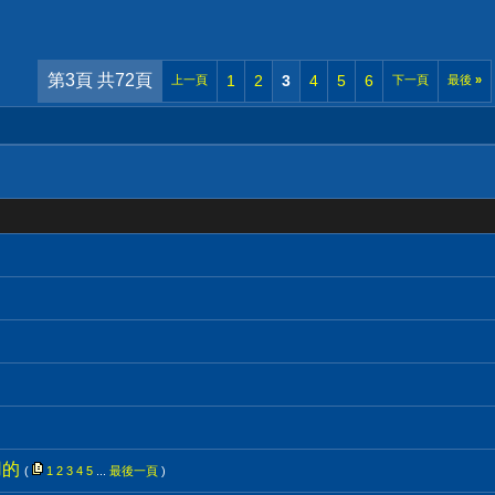
第3頁 共72頁
1
2
3
4
5
6
上一頁
下一頁
最後
»
用的
(
1
2
3
4
5
...
最後一頁
)