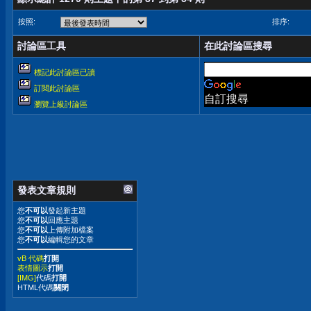
按照:
排序:
討論區工具
在此討論區搜尋
標記此討論區已讀
訂閱此討論區
自訂搜尋
瀏覽上級討論區
發表文章規則
您
不可以
發起新主題
您
不可以
回應主題
您
不可以
上傳附加檔案
您
不可以
編輯您的文章
vB 代碼
打開
表情圖示
打開
[IMG]
代碼
打開
HTML代碼
關閉