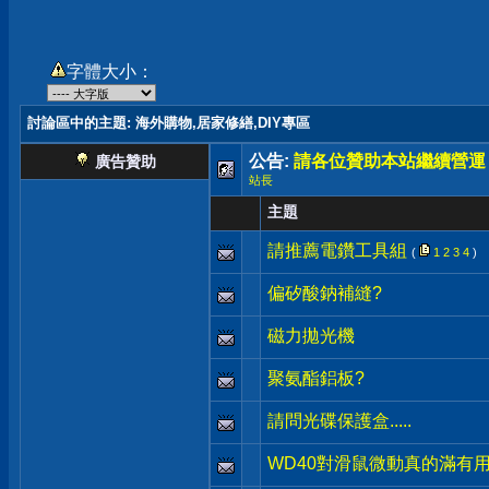
字體大小：
討論區中的主題
: 海外購物,居家修繕,DIY專區
公告:
請各位贊助本站繼續營運
廣告贊助
站長
主題
請推薦電鑽工具組
(
1
2
3
4
)
偏矽酸鈉補縫?
磁力拋光機
聚氨酯鋁板?
請問光碟保護盒.....
WD40對滑鼠微動真的滿有