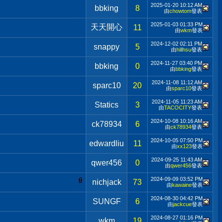
2025-01-20
10:12 AM
bbking
8
由
chowtom
發表
2025-01-03
01:33 PM
天天開心
11
由
wkm
發表
2024-12-02
02:11 PM
snappy
5
由
hillhsu
發表
2024-11-27
03:40 PM
bbking
0
由
bbking
發表
2024-11-08
11:12 AM
sparc10
20
由
sparc10
發表
2024-11-05
11:23 AM
Statics
3
由
TACOCITY
發表
2024-10-08
10:16 AM
ck78934
6
由
ck78934
發表
2024-10-05
07:50 PM
edwardliu
11
由
xx123
發表
2024-09-25
11:43 AM
qwer456
0
由
qwer456
發表
2024-09-09
03:52 PM
nichjack
73
由
kawaine
發表
2024-08-30
04:42 PM
SUNGF
6
由
jackcue
發表
2024-08-27
01:16 PM
wkm
19