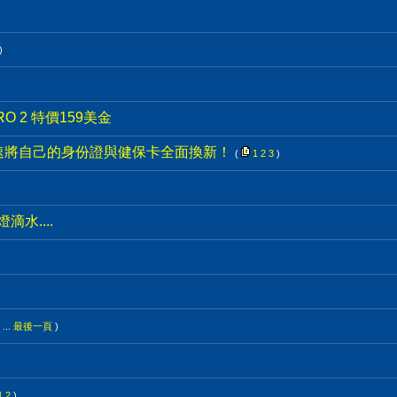
)
RO 2 特價159美金
速將自己的身份證與健保卡全面換新！
(
1
2
3
)
滴水....
...
最後一頁
)
1
2
)