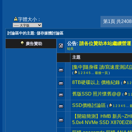
字體大小：
第1頁 共240
討論區中的主題
: 儲存媒體討論區
公告:
請各位贊助本站繼續營運
廣告贊助
站長
主題
[集中]隨身碟 讀/寫速度測試
(
1
2
3
4
5
...
最後一頁
)
8TB硬碟以上 價格紀錄
(
1
2
舊版SSD 照片懷舊@@
(
1
SSD價格討論區
(
1
2
3
4
5
...
【開箱簡測】HMB 新兵~ZHITAI 
5.0x4 NVMe SSD X870E