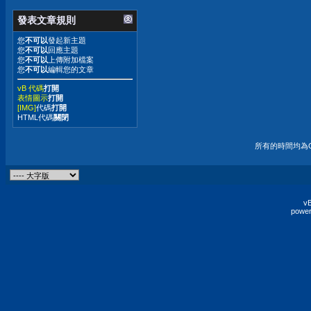
發表文章規則
您
不可以
發起新主題
您
不可以
回應主題
您
不可以
上傳附加檔案
您
不可以
編輯您的文章
vB 代碼
打開
表情圖示
打開
[IMG]
代碼
打開
HTML代碼
關閉
所有的時間均為G
vB
power