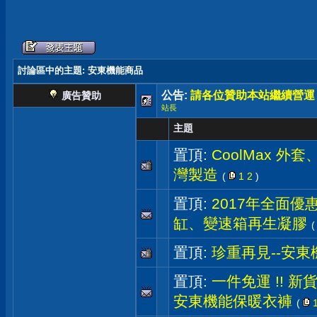
討論區中的主題
: 安東機能商品
公告:
請各位贊助本站繼續營運
廣告贊助
站長
主題
置頂:
CoolMax 外
灣製造
(
1
2
)
置頂:
2017年全面優惠
缸、變速箱再生凝膠
置頂:
珍重再見--安
置頂:
一件免運 !! 新
安東機能保暖衣褲
(