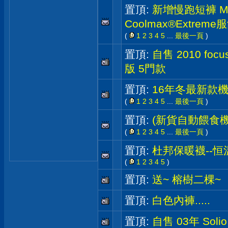
置頂:
新增慢跑短褲 M
Coolmax®Extre
(
1
2
3
4
5
...
最後一頁
)
置頂:
自售 2010 foc
版 5門款
置頂:
16年冬最新款機
(
1
2
3
4
5
...
最後一頁
)
置頂:
(新貨自動餵食機
(
1
2
3
4
5
...
最後一頁
)
置頂:
杜邦保暖襪--恒
(
1
2
3
4
5
)
置頂:
送~ 榕樹二棵~
置頂:
白色內褲.....
置頂:
自售 03年 Sol