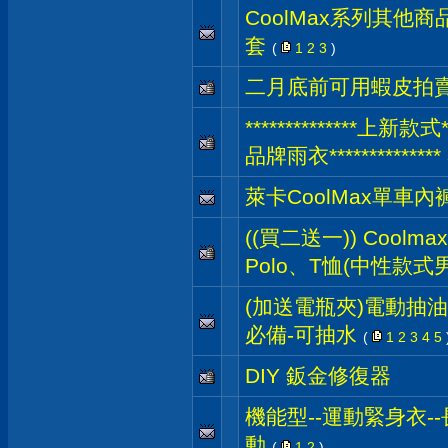
CoolMax系列其他
套
(
1
2
3
)
二月底前可用蝦皮拍
**************
品牌雨衣**************
萊卡CoolMax單車內
((買二送一)) Coolm
Polo、T恤(中性款式
(加送電瓶夾)電動抽油機
必備-可抽水
(
1
2
3
4
5
DIY 鈑金修復器
機能型--運動緊身衣-
動
(
1
2
)