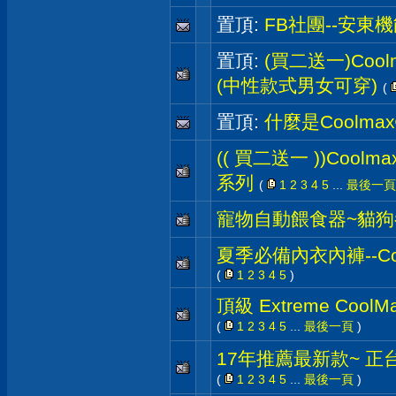
置頂:
FB社團--安東
置頂:
(買二送一)Cool
(中性款式男女可穿)
(
置頂:
什麼是Coolmax
(( 買二送一 ))Coolm
系列
(
1
2
3
4
5
...
最後一頁
寵物自動餵食器~貓
夏季必備內衣內褲--Coo
(
1
2
3
4
5
)
頂級 Extreme Cool
(
1
2
3
4
5
...
最後一頁
)
17年推薦最新款~ 正
(
1
2
3
4
5
...
最後一頁
)