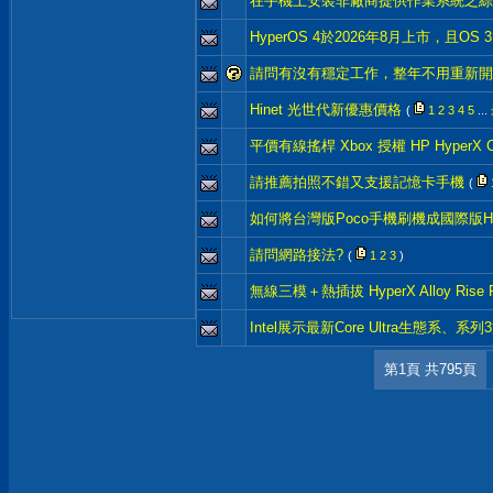
在手機上安裝非廠商提供作業系統之綜
HyperOS 4於2026年8月上市，且OS
請問有沒有穩定工作，整年不用重新開機
Hinet 光世代新優惠價格
(
1
2
3
4
5
...
平價有線搖桿 Xbox 授權 HP HyperX Clut
請推薦拍照不錯又支援記憶卡手機
(
如何將台灣版Poco手機刷機成國際版Hy
請問網路接法?
(
1
2
3
)
無線三模＋熱插拔 HyperX Alloy Rise RG
Intel展示最新Core Ultra生態系、
第1頁 共795頁