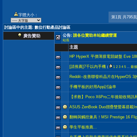
字體大小：
第1頁 共795頁
討論區中的主題
: 數位行動產品討論區
公告:
請各位贊助本站繼續營運
廣告贊助
站長
主題
HP HyperX 平價薄膜電競鍵盤 Eve 18
[請推薦]7千以內手機
(
1
2
3
4
5
...
最
Reddit--改善聯發科晶片在HyperOS
手機平板的好用App討論串
【求救】Poco X6Pro二年後能收簡
ASUS ZenBook Duo摺疊雙螢幕搭載In
翻轉與觸控兼具！MSI Prestige 16 Fli
學生平板推薦...