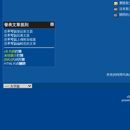
瀏覽新
沒有新
關閉的
發表文章規則
您
不可以
發起新主題
您
不可以
回應主題
您
不可以
上傳附加檔案
您
不可以
編輯您的文章
vB 代碼
打開
表情圖示
打開
[IMG]
代碼
打開
HTML代碼
關閉
所有的時間均為G
vB
power