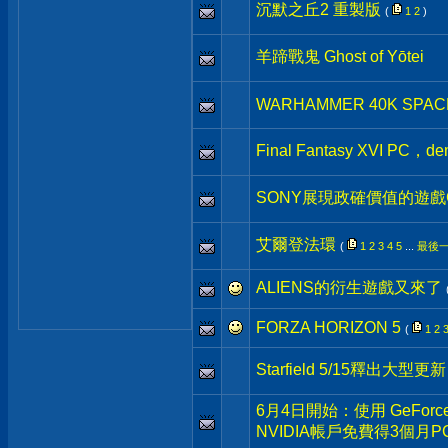
沉默之丘2 重製版
(
1
2
)
羊蹄戰鬼 Ghost of Yōtei
WARHAMMER 40K SPACE 
Final Fantasy XVI P
SONY展現政確價值的遊戲Co
艾爾登法環
(
1
2
3
4
5
...
最後
ALIENS的衍生遊戲又來了
FORZA HORIZON 5
(
1
2
Starfield 5/15釋出大型
6月4日開始：使用 GeForc
NVIDIA帳戶免費得3個月PC 