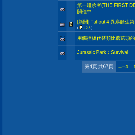
第一繼承者(THE FIRST 
開催中...
[新聞] Fallout 4 異塵餘
(
1
2
3
)
用觸控板代替類比蘑菇頭的搖桿
Jurassic Park：Survival
第4頁 共67頁
上一頁