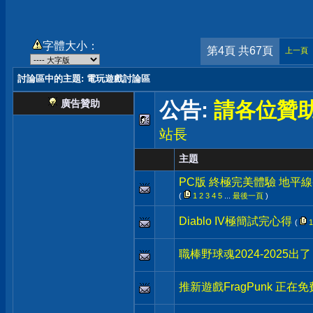
字體大小：
第4頁 共67頁
上一頁
討論區中的主題
: 電玩遊戲討論區
廣告贊助
公告:
請各位贊
站長
主題
PC版 終極完美體驗 地平線
(
1
2
3
4
5
...
最後一頁
)
Diablo IV極簡試完心得
(
1
職棒野球魂2024-2025出了
推新遊戲FragPunk 正在免