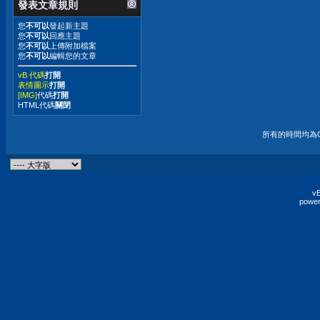
發表文章規則
您
不可以
發起新主題
您
不可以
回應主題
您
不可以
上傳附加檔案
您
不可以
編輯您的文章
vB 代碼
打開
表情圖示
打開
[IMG]
代碼
打開
HTML代碼
關閉
所有的時間均為G
vB
power