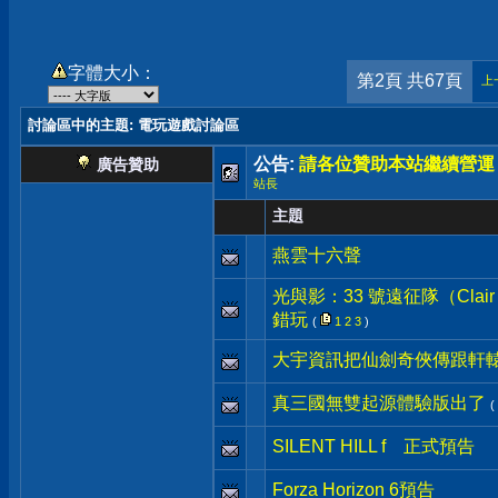
字體大小：
第2頁 共67頁
上
討論區中的主題
: 電玩遊戲討論區
公告:
請各位贊助本站繼續營運
廣告贊助
站長
主題
燕雲十六聲
光與影：33 號遠征隊（Clair Ob
錯玩
(
1
2
3
)
大宇資訊把仙劍奇俠傳跟軒轅
真三國無雙起源體驗版出了
(
SILENT HILL f 正式預告
Forza Horizon 6預告