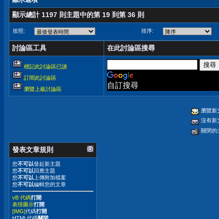
顯示總計 1197 則主題中的第 19 到第 36 則
按照:
排序:
討論區工具
在此討論區搜尋
標記此討論區已讀
訂閱此討論區
自訂搜尋
瀏覽上級討論區
瀏覽新
沒有新
關閉的
發表文章規則
您
不可以
發起新主題
您
不可以
回應主題
您
不可以
上傳附加檔案
您
不可以
編輯您的文章
vB 代碼
打開
表情圖示
打開
[IMG]
代碼
打開
HTML代碼
關閉