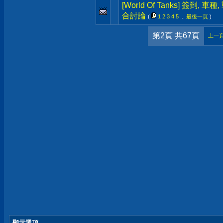
[World Of Tanks] 簽到, 車種
合討論
(
1
2
3
4
5
...
最後一頁
)
第2頁 共67頁
上一
顯示選項