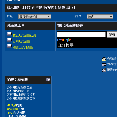
顯示總計 1197 則主題中的第 1 到第 18 則
按照:
排序:
討論區工具
在此討論區搜尋
標記此討論區已讀
訂閱此討論區
自訂搜尋
瀏覽上級討論區
瀏覽新
沒有新
關閉的
發表文章規則
您
不可以
發起新主題
您
不可以
回應主題
您
不可以
上傳附加檔案
您
不可以
編輯您的文章
vB 代碼
打開
表情圖示
打開
[IMG]
代碼
打開
HTML代碼
關閉