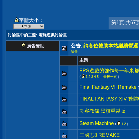
字體大小：
第1頁 共67
討論區中的主題
: 電玩遊戲討論區
公告:
請各位贊助本站繼續營運
廣告贊助
站長
主題
FPS遊戲的強作每一年來都很
(
1
2
3
4
5
...
最後一頁
)
Final Fantasy VII Remake
FINAL FANTASY XIV 
刺客教條 黑旗重製版
Steam Machine
(
1
2
)
三國志8 REMAKE