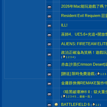
2026年Mac能玩遊戲了嗎
Resident Evil Requiem
ILL!
巫師4、UE5.6+光追+開放世
ALIENS: FIRETEAM ELIT
政治正確淪為笑柄！遊戲玩家
(
1
2
3
4
)
赤血沙漠(Crimson Deser
[贈送] 限時免費遊戲
(
1
2
3
金庸群俠傳REMAKE製作中
《暗黑破壞神® II：獄火重
(
1
2
3
4
5
...
最後一頁
)
BATTLEFIELD 6
(
1
2
)