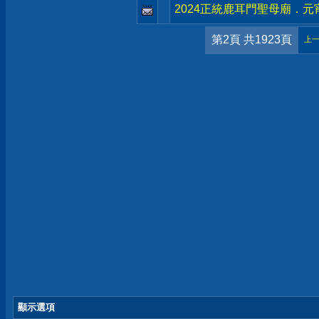
2024正統鹿耳門聖母廟．
第2頁 共1923頁
上
顯示選項