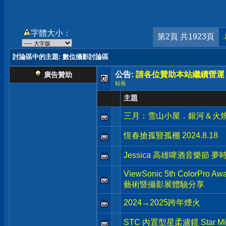
字體大小：
第2頁 共1923頁
討論區中的主題
: 數位攝影討論區
公告:
請各位贊助本站繼續營運
廣告贊助
站長
主題
三月：雪山小屋．銀河＆火
恆春搶孤豎孤棚 2024.8.18
Jessica 高雄啤酒音樂節 夢時代
ViewSonic 5th ColorPr
藝術暨攝影展體驗分享
2024→2025跨年煙火
STC 內置型星柔濾鏡 Star Mist