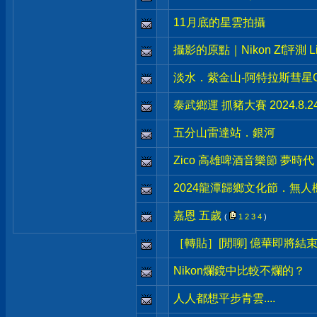
11月底的星雲拍攝
攝影的原點｜Nikon Zf評測 Li
淡水．紫金山-阿特拉斯彗星C/2
泰武鄉運 抓豬大賽 2024.8.2
五分山雷達站．銀河
Zico 高雄啤酒音樂節 夢時代 20
2024龍潭歸鄉文化節．無人
嘉恩 五歲
(
1
2
3
4
)
［轉貼］[閒聊] 億華即將結
Nikon爛鏡中比較不爛的？
人人都想平步青雲....