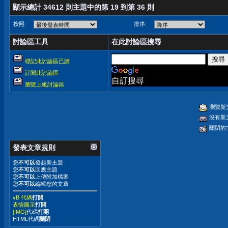
顯示總計 34612 則主題中的第 19 到第 36 則
按照:
排序:
討論區工具
在此討論區搜尋
標記此討論區已讀
訂閱此討論區
自訂搜尋
瀏覽上級討論區
瀏覽新
沒有新
關閉的
發表文章規則
您
不可以
發起新主題
您
不可以
回應主題
您
不可以
上傳附加檔案
您
不可以
編輯您的文章
vB 代碼
打開
表情圖示
打開
[IMG]
代碼
打開
HTML代碼
關閉