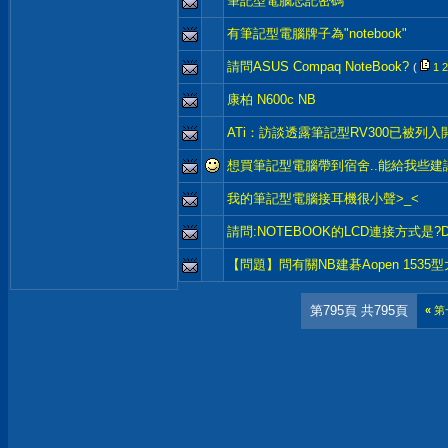
筆記型電腦忘記密碼
有筆記型電腦牌子為"notebook"
請問ASUS Compaq NoteBook?
(
1
2
康柏 N600c NB
ATi：訪談透露筆記型RV300已被列
想買筆記型電腦帶到宿舍..能給我些建
我的筆記型電腦接耳機很小聲>_<
請問:NOTEBOOK的LCD連接方式是?D-
【問題】問有關NB建碁Aopen 1535
第795頁 共795頁
«
第