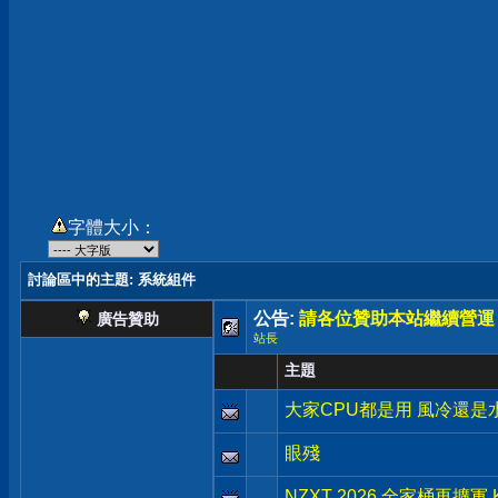
字體大小：
討論區中的主題
: 系統組件
公告:
請各位贊助本站繼續營運
廣告贊助
站長
主題
大家CPU都是用 風冷還是
眼殘
NZXT 2026 全家桶再擴軍 Kr