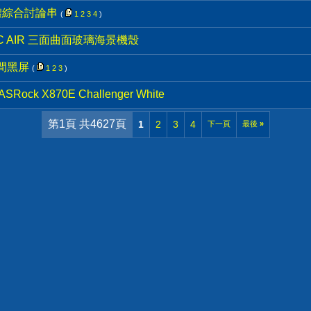
體綜合討論串
(
1
2
3
4
)
6C AIR 三面曲面玻璃海景機殼
瞬間黑屏
(
1
2
3
)
ck X870E Challenger White
第1頁 共4627頁
1
2
3
4
下一頁
最後
»