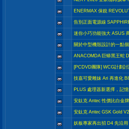
ENERMAX 保銳 REVOLU
告別正面電源線 SAPPHIRE 
迷你小巧功能強大 ASUS 商用級 
關於中型機殼設計的一點個
ANACOMDA 巨蟒黑王蛇 DD
[PCDVD團隊] WCG計劃
技嘉可愛雕妹 Ari 再進化 B850
PLUS 處理器新選擇，記憶體超
安鈦克 Antec 性價比白金牌新品
安鈦克 Antec GSK Gold
妖板專家再出招 D4 先沿用 ASR