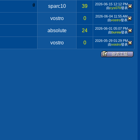
2026-06-15
12:12 PM
sparc10
39
由
cys070
發表
2026-06-04
11:55 AM
vostro
0
由
vostro
發表
2026-06-01
05:07 PM
absolute
24
由
bureia
發表
2026-05-29
01:29 PM
vostro
0
由
vostro
發表