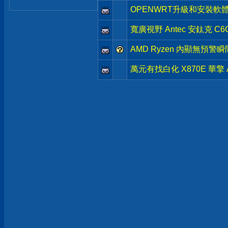
OPENWRT升級和安裝軟
寬廣視野 Antec 安鈦克 C
AMD Ryzen 內顯無預警
萬元有找白化 X870E 華擎 ASRo