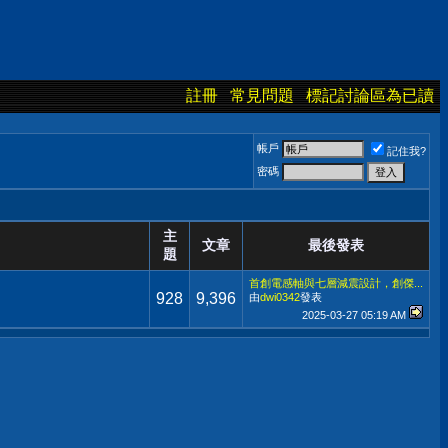
註冊
常見問題
標記討論區為已讀
帳戶
記住我?
密碼
主
文章
最後發表
題
首創電感軸與七層減震設計，創傑...
928
9,396
由
dwi0342
發表
2025-03-27
05:19 AM