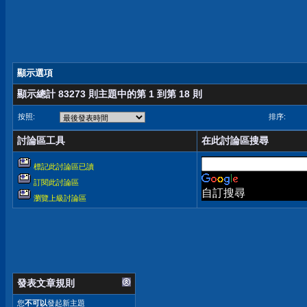
顯示選項
顯示總計 83273 則主題中的第 1 到第 18 則
按照:
排序:
討論區工具
在此討論區搜尋
標記此討論區已讀
訂閱此討論區
自訂搜尋
瀏覽上級討論區
發表文章規則
您
不可以
發起新主題