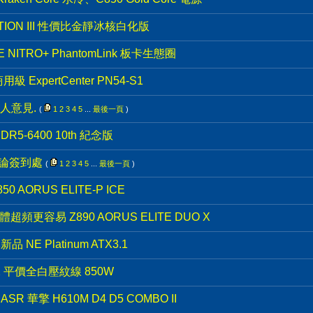
TION III 性價比金靜冰核白化版
NITRO+ PhantomLink 板卡生態圈
ExpertCenter PN54-S1
人意見.
(
1
2
3
4
5
...
最後一頁
)
R5-6400 10th 紀念版
討論簽到處
(
1
2
3
4
5
...
最後一頁
)
 AORUS ELITE-P ICE
頻更容易 Z890 AORUS ELITE DUO X
 NE Platinum ATX3.1
 V2 平價全白壓紋線 850W
 華擎 H610M D4 D5 COMBO II