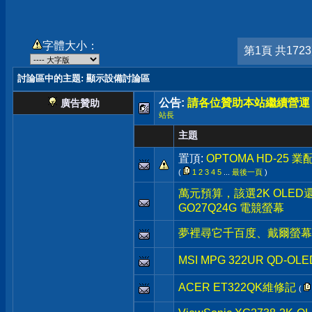
字體大小：
第1頁 共172
討論區中的主題
: 顯示設備討論區
公告:
請各位贊助本站繼續營運
廣告贊助
站長
主題
置頂:
OPTOMA HD-25 
(
1
2
3
4
5
...
最後一頁
)
萬元預算，該選2K OLED還是
GO27Q24G 電競螢幕
夢裡尋它千百度、戴爾螢幕
MSI MPG 322UR QD-OLE
ACER ET322QK維修記
(