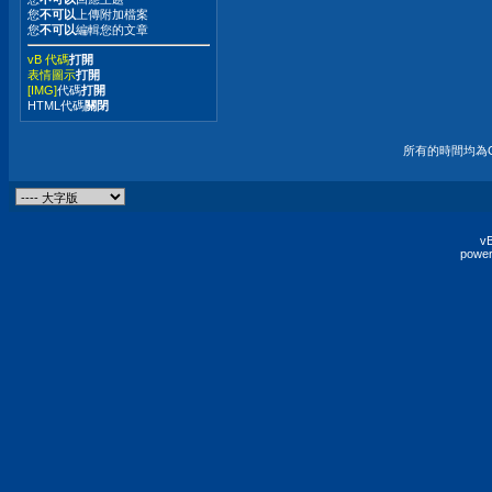
您
不可以
上傳附加檔案
您
不可以
編輯您的文章
vB 代碼
打開
表情圖示
打開
[IMG]
代碼
打開
HTML代碼
關閉
所有的時間均為G
vB
power