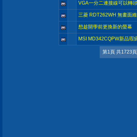
VGA一分二連接線可以轉
三菱 RDT262WH 無畫面
想趁開學前更換新的螢幕
MSI MD342CQPW新品瑕
第1頁 共1723頁