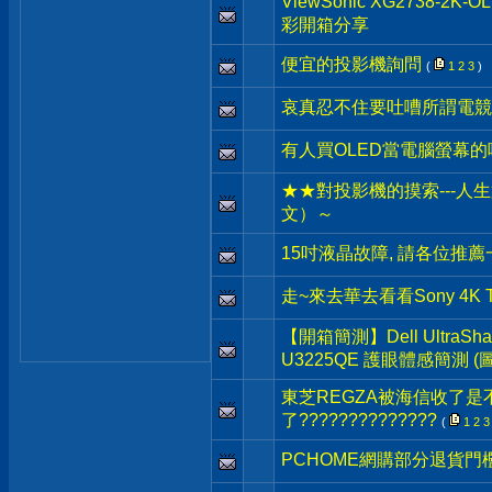
ViewSonic XG2738-
彩開箱分享
便宜的投影機詢問
(
1
2
3
)
哀真忍不住要吐嘈所謂電競螢
有人買OLED當電腦螢幕的
★★對投影機的摸索---人生第
文）～
15吋液晶故障, 請各位推薦
走~來去華去看看Sony 4K 
【開箱簡測】Dell UltraSharp
U3225QE 護眼體感簡測 (
東芝REGZA被海信收了是
了??????????????
(
1
2
3
PCHOME網購部分退貨門