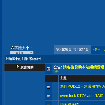
字體大小：
第4626頁 共4627頁
«
第一
討論區中的主題
: 系統組件
公告:
請各位贊助本站繼續營運
廣告贊助
站長
主題
為何PQI512只建議用在VI
overclock KT7A and RAID
鎖主機板時...