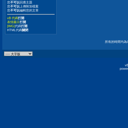
您
不可以
回應主題
您
不可以
上傳附加檔案
您
不可以
編輯您的文章
vB 代碼
打開
表情圖示
打開
[IMG]
代碼
打開
HTML代碼
關閉
所有的時間均為G
vB
power